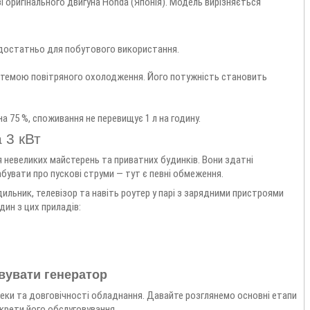
оригінального двигуна Honda (Японія). Модель вирізняється
 достатньо для побутового використання.
истемою повітряного охолодження. Його потужність становить
а 75 %, споживання не перевищує 1 л на годину.
 3 кВт
 невеликих майстерень та приватних будинків. Вони здатні
абувати про пускові струми — тут є певні обмеження.
льник, телевізор та навіть роутер у парі з зарядними пристроями
ин з цих приладів:
вувати генератор
еки та довговічності обладнання. Давайте розглянемо основні етапи
крети його обслуговування.