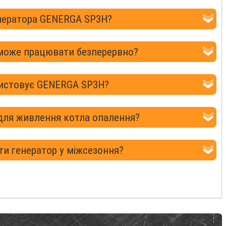
енератора GENERGA SP3H?
 може працювати безперервно?
истовує GENERGA SP3H?
 для живлення котла опалення?
ти генератор у міжсезоння?