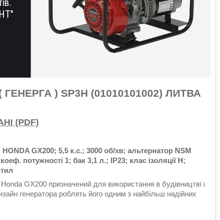
ів.
НТ"
 ГЕНЕРГА ) SP3H (01010101002) ЛИТВА
НІ (PDF)
 HONDA GX200; 5,5 к.с.; 3000 об/хв; альтернатор NSM
оеф. потужності 1; бак 3,1 л.; IP23; клас ізоляції H;
стил
м Honda GX200 призначений для використання в будівництві і
дизайн генератора роблять його одним з найбільш надійних