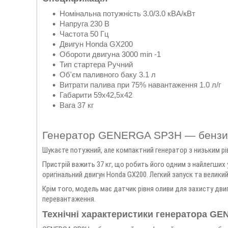
Номінальна потужність 3.0/3.0 кВА/кВт
Напруга 230 В
Частота 50 Гц
Двигун Honda GX200
Oбороти двигуна 3000 min -1
Тип стартера Ручний
Об'єм паливного баку 3.1 л
Витрати палива при 75% навантаження 1.0 л/г
Габарити 59x42,5x42
Вага 37 кг
Генератор GENERGA SP3H — бензино
Шукаєте потужний, але компактний генератор з низьким р
Пристрій важить 37 кг, що робить його одним з найлегших у
оригінальний двигун Honda GX200. Легкий запуск та великий
Крім того, модель має датчик рівня оливи для захисту дв
перевантаження.
Технічні характеристики генератора G