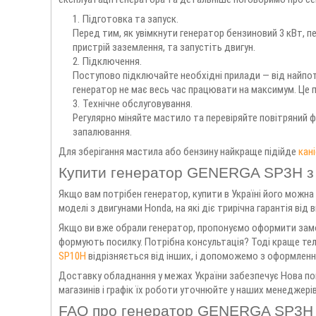
Підготовка та запуск.
Перед тим, як увімкнути генератор бензиновий 3 кВт, пе
пристрій заземлення, та запустіть двигун.
Підключення.
Поступово підключайте необхідні прилади — від найпо
генератор не має весь час працювати на максимум. Це
Технічне обслуговування.
Регулярно міняйте мастило та перевіряйте повітряний ф
запалювання.
Для зберігання мастила або бензину найкраще підійде
кан
Купити генератор GENERGA SP3H з 
Якщо вам потрібен генератор, купити в Україні його можна
моделі з двигунами Honda, на які діє трирічна гарантія від 
Якщо ви вже обрали генератор, пропонуємо оформити замовл
формують посилку. Потрібна консультація? Тоді краще тел
SP10H
відрізняється від інших, і допоможемо з оформленн
Доставку обладнання у межах України забезпечує Нова пош
магазинів і графік їх роботи уточнюйте у наших менеджерів
FAQ про генератор GENERGA SP3