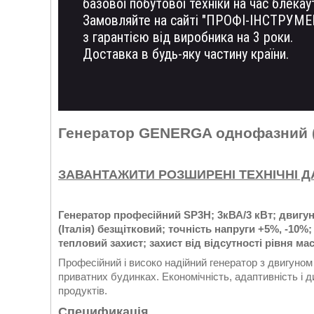
базової побутової техніки на час блекаут
Замовляйте на сайті "ПРОФІ-ІНСТРУМЕ
з гарантією від виробника на 3 роки.
Доставка в будь-яку частину країни.
Генератор GENERGA однофазний (
ЗАВАНТАЖИТИ РОЗШИРЕНІ ТЕХНІЧНІ ДА
Генератор професійний SP3H; 3кВА/3 кВт; двигун
(Італія) безщітковий; точність напруги +5%, -10%; к
тепловий захист; захист від відсутності рівня ма
Професійний і високо надійний генератор з двигуно
приватних будинках. Економічність, адаптивність і 
продуктів.
Спецификація