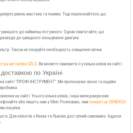
ревірте рівень мастила та палива. Тоді переконайтеся, що
тужнішого до найменш потужного. Однак пам’ятайте, що
 призведе до швидкого зношування двигуна.
ільтр. Також не ігноруйте необхідність очищення свічки
істра металева GELG
. Ви можете замовити її у кілька кліків на сайті.
доставкою по Україні
 на сайті "ПРОФІ-ІНСТРУМЕНТ". Ми пропонуємо якісні та надійні
виробника.
ення на сайті. Усього кілька кліків, і наші менеджери вже
ефонуйте або пишіть нам у Viber. Розповімо, чим
генератор GENERGA
ям покупки.
та. Для клієнтів з Києва та Львова доступний самовивіз. Адреси
.
H