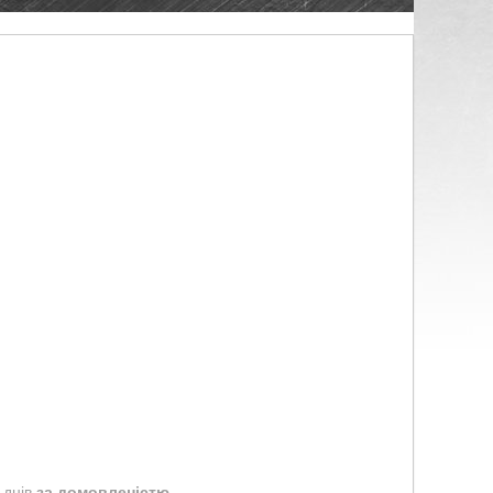
 днів
за домовленістю