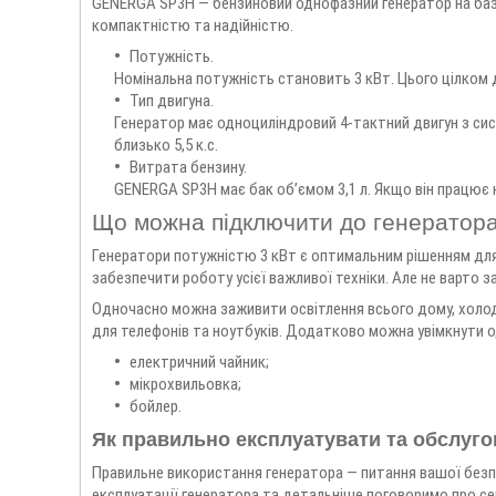
GENERGA SP3H — бензиновий однофазний генератор на базі 
компактністю та надійністю.
Потужність.
Номінальна потужність становить 3 кВт. Цього цілком
Тип двигуна.
Генератор має одноциліндровий 4-тактний двигун з с
близько 5,5 к.с.
Витрата бензину.
GENERGA SP3H має бак об’ємом 3,1 л. Якщо він працює н
Що можна підключити до генератора
Генератори потужністю 3 кВт є оптимальним рішенням для
забезпечити роботу усієї важливої техніки. Але не варто з
Одночасно можна заживити освітлення всього дому, холоди
для телефонів та ноутбуків. Додатково можна увімкнути од
електричний чайник;
мікрохвильовка;
бойлер.
Як правильно експлуатувати та обслуго
Правильне використання генератора — питання вашої безп
експлуатації генератора та детальніше поговоримо про се