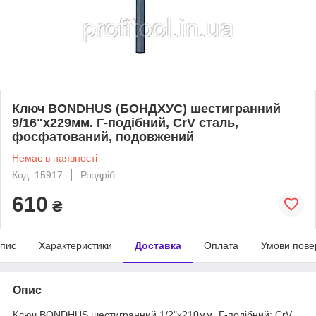
Ключ BONDHUS (БОНДХУС) шестигранний
9/16"х229мм. Г-подібний, CrV сталь,
фосфатований, подовжений
Немає в наявності
Код: 15917
Роздріб
610
₴
пис
Характеристики
Доставка
Оплата
Умови пове
Опис
Ключ BONDHUS шестигранний 1/2"х210мм, Г-подібний; CrV