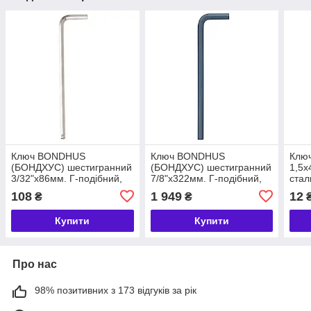
Ключ BONDHUS
Ключ BONDHUS
Клю
(БОНДХУС) шестигранний
(БОНДХУС) шестигранний
1,5x
3/32"х86мм. Г-подібний,
7/8"х322мм. Г-подібний,
стал
CrV сталь, хромований,
CrV сталь, фосфатований,
(арт
108
1 949
12
₴
₴
подовжений
подовжений
Купити
Купити
Про нас
98% позитивних з 173 відгуків за рік