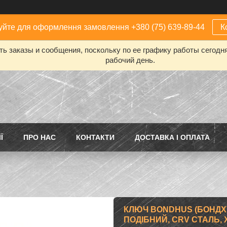
йте для оформлення замовлення +380 (75) 639-89-44
К
ь заказы и сообщения, поскольку по ее графику работы сегодн
рабочий день.
Ї
ПРО НАС
КОНТАКТИ
ДОСТАВКА І ОПЛАТА
КЛЮЧ BONDHUS (БОНДХУ
ПОДІБНИЙ, CRV СТАЛЬ