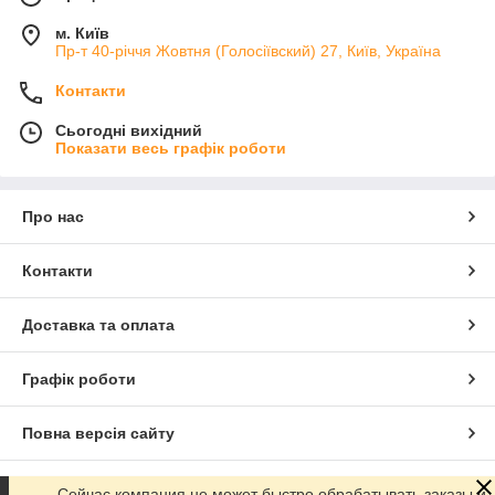
м. Київ
Пр-т 40-річчя Жовтня (Голосіївский) 27, Київ, Україна
Контакти
Сьогодні вихідний
Показати весь графік роботи
Про нас
Контакти
Доставка та оплата
Графік роботи
Повна версія сайту
Сайт створено на маркетплейсі
Prom.ua
Сейчас компания не может быстро обрабатывать заказы и