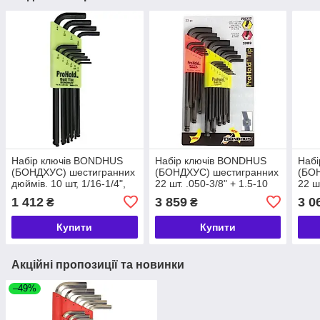
Набір ключів BONDHUS
Набір ключів BONDHUS
Наб
(БОНДХУС) шестигранних
(БОНДХУС) шестигранних
(БО
дюймів. 10 шт, 1/16-1/4",
22 шт. .050-3/8" + 1.5-10
22 ш
сферич.
мм, серія ProHold,
мм, 
1 412
3 859
3 0
₴
₴
сферич., ІP.
IP.
Купити
Купити
Акційні пропозиції та новинки
–49%