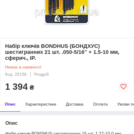
Набір ключів BONDHUS (БОНДХУС)
шестигранних 21 шт. .050-5/16" + 1.5-10 мм,
сферич., ІP.
Немає в наявності
Код: 20196
Роздріб
1 394
₴
Опис
Характеристики
Доставка
Оплата
Умови п
Опис
Набір ключів BONDHUS шестигранних 15 шт; 1,27-10,0 мм;