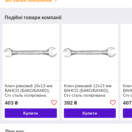
Всі умови повернення
Подібні товари компанії
Ключ ріжковий 10х13 мм
Ключ ріжковий 12x13 мм
Ключ
BAHCO (БАКО/БАХКО),
BAHCO (БАКО/БАХКО),
BAH
Crv сталь полірована.
Crv сталь полірована.
Crv 
поворот15 град, CrNі
поворот15 град, CrNі
403
392
407
₴
₴
покриття.
покриття.
Купити
Купити
Про нас