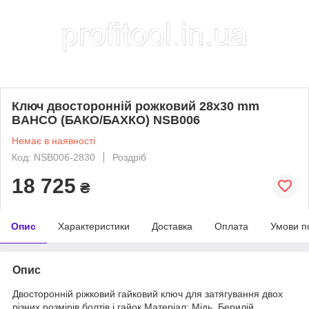
Ключ двосторонній рожковий 28x30 mm
BAHCO (БАКО/БАХКО) NSB006
Немає в наявності
Код: NSB006-2830
Роздріб
18 725
₴
Опис
Характеристики
Доставка
Оплата
Умови п
Опис
Двосторонній ріжковий гайковий ключ для затягування двох
різних розмірів болтів і гайок Матеріал: Мідь, Берилій