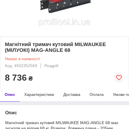
Магнітний тримач кутовий MILWAUKEE
(МІЛУОКІ) MAG-ANGLE 68
Немає в наявності
Код: 4932352569
Роздріб
8 736
₴
Опис
Характеристики
Доставка
Оплата
Умови п
Опис
Магнітний тримач кутовий MILWAUKEE MAG-ANGLE 68 має
зусилля на відрив 68 кг. Розміри: Довжина плеча - 205мм