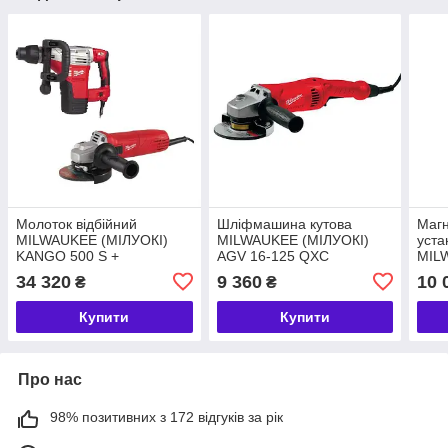
Молоток відбійний
Шліфмашина кутова
Магн
MILWAUKEE (МІЛУОКІ)
MILWAUKEE (МІЛУОКІ)
уста
KANGO 500 S +
AGV 16-125 QXC
MIL
Шліфмашина кутова
MAG
34 320
9 360
10 
₴
₴
MILWAUKEE (МІЛУОКІ) AG
10-125 PROTECTOR
Купити
Купити
Про нас
98% позитивних з 172 відгуків за рік