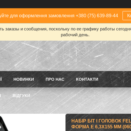
йте для оформлення замовлення +380 (75) 639-89-44
К
ь заказы и сообщения, поскольку по ее графику работы сегодн
рабочий день.
Ї
НОВИНКИ
ПРО НАС
КОНТАКТИ
Н
ВІДГУКИ
НАБІР БІТ І ГОЛОВОК FE
ФОРМА Е 6,3Х155 ММ (060