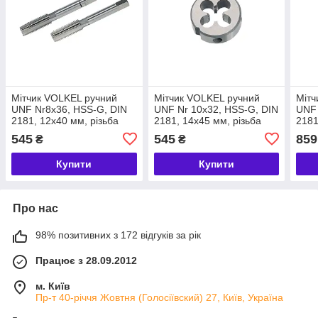
Мітчик VOLKEL ручний
Мітчик VOLKEL ручний
Мітч
UNF Nr8x36, HSS-G, DIN
UNF Nr 10x32, HSS-G, DIN
UNF 
2181, 12х40 мм, різьба
2181, 14х45 мм, різьба
2181
ANSI B1.1, для наскрізних
ANSI B1.1, для наскрізних
ANSI
545
545
859
₴
₴
та глухих отворів,
та глухих отворів,
та г
неабразивні
неабразивні
неаб
Купити
Купити
Про нас
98% позитивних з 172 відгуків за рік
Працює з 28.09.2012
м. Київ
Пр-т 40-річчя Жовтня (Голосіївский) 27, Київ, Україна