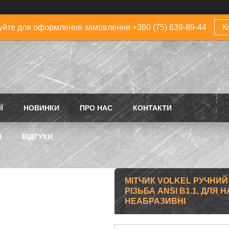
йте для оформлення замовлення +380 (75) 639-89-44
К
Ї
НОВИНКИ
ПРО НАС
КОНТАКТИ
Н
ВІДГУКИ
МІТЧИК VOLKEL РУЧНИЙ UN
РІЗЬБА ANSI B1.1, ДЛЯ 
НЕАБРАЗИВНІ