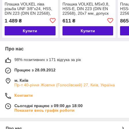
Плашка VOLKEL ліва
Плашка VOLKEL М5х0,8,
Пла
різьба UNF 3/8"х24, HSS,
HSS-E, DIN 223 (DIN EN
HSS-
DIN 223 (DIN EN 22568),
22568), 20x7 мм, допуск
2256
30x11 мм, допуск 2А,
6g, різьба DIN 13, для
6g, 
1 489
611
865
₴
₴
різьба ANSI B 1.1, для
ручного використання VE,
ручн
ручного
висока ріжуча
висо
Купити
Купити
Про нас
98% позитивних з 171 відгука за рік
Працює з 28.09.2012
м. Київ
Пр-т 40-річчя Жовтня (Голосіївский) 27, Київ, Україна
Контакти
Сьогодні працює з 09:00 до 18:00
Показати весь графік роботи
Про нас