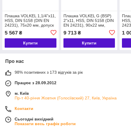
Плашка VOLKEL 1,1/4"х11,
Плашка VOLKEL G (BSP)
Плаш
HSS, DIN 5158 (DIN EN
2"х11, HSS, DIN 5158 (DIN
HSS,
24231), 75x20 мм, допуск
EN 24231), 90x22 мм,
2423
А, різьба DIN ISO 228, для
допуск А, різьба DIN ISO
А, р
5 567
9 713
1 0
₴
₴
ручного використання VS,
228, для ручного
ручн
використання VS,
Купити
Купити
Про нас
98% позитивних з 173 відгуків за рік
Працює з 28.09.2012
м. Київ
Пр-т 40-річчя Жовтня (Голосіївский) 27, Київ, Україна
Контакти
Сьогодні вихідний
Показати весь графік роботи