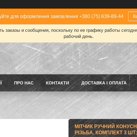
йте для оформлення замовлення +380 (75) 639-89-44
К
ь заказы и сообщения, поскольку по ее графику работы сегодн
рабочий день.
Ї
ПРО НАС
КОНТАКТИ
ДОСТАВКА І ОПЛАТА
МІТЧИК РУЧНИЙ КОНУСНО
РІЗЬБА, КОМПЛЕКТ 3 ШТ;