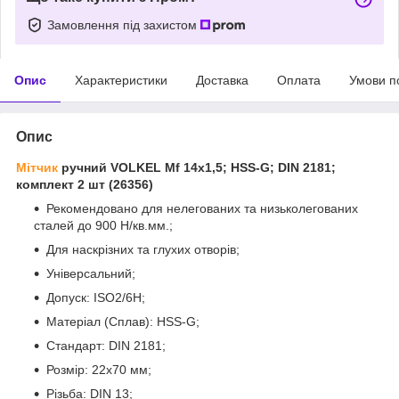
Замовлення під захистом
Опис
Характеристики
Доставка
Оплата
Умови п
Опис
Мітчик
ручний VOLKEL Мf 14х1,5; HSS-G; DIN 2181;
комплект 2 шт (26356)
Рекомендовано для нелегованих та низьколегованих
сталей до 900 Н/кв.мм.;
Для наскрізних та глухих отворів;
Універсальний;
Допуск: ISO2/6H;
Матеріал (Сплав): HSS-G;
Стандарт: DIN 2181;
Розмір: 22х70 мм;
Різьба: DIN 13;