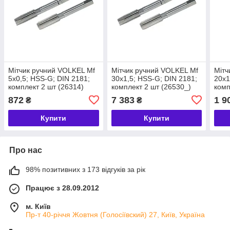
Мітчик ручний VOLKEL Мf
Мітчик ручний VOLKEL Мf
Мітч
5х0,5; HSS-G; DIN 2181;
30х1,5; HSS-G; DIN 2181;
20х1
комплект 2 шт (26314)
комплект 2 шт (26530_)
комп
872
7 383
1 9
₴
₴
Купити
Купити
Про нас
98% позитивних з 173 відгуків за рік
Працює з 28.09.2012
м. Київ
Пр-т 40-річчя Жовтня (Голосіївский) 27, Київ, Україна