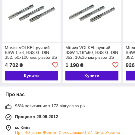
Мітчик VOLKEL ручний
Мітчик VOLKEL ручний
Мітч
BSW 1"x8, HSS-G, DIN
BSW 1/16"x60, HSS-G, DIN
BSW 
352, 50х100 мм, різьба BS
352, 10х36 мм різьба BS
352,
84, для наскрізних та
84, для наскрізних та
84, 
4 702
1 198
926
₴
₴
глухих отворів,
глухих отворів,
глух
неабразивні матеріали до
неабразивні матеріали
неаб
Купити
Купити
Про нас
98% позитивних з 173 відгуків за рік
Працює з 28.09.2012
м. Київ
Пр-т 40-річчя Жовтня (Голосіївский) 27, Київ, Україна