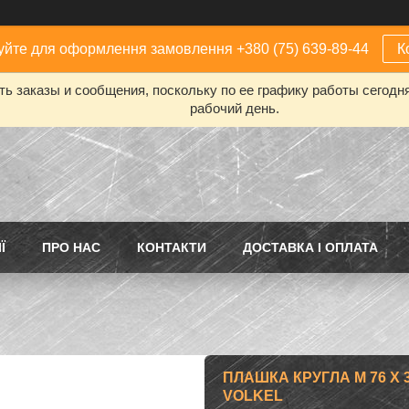
йте для оформлення замовлення +380 (75) 639-89-44
К
ь заказы и сообщения, поскольку по ее графику работы сегодн
рабочий день.
Ї
ПРО НАС
КОНТАКТИ
ДОСТАВКА І ОПЛАТА
ПЛАШКА КРУГЛА M 76 X 3
VОLKEL