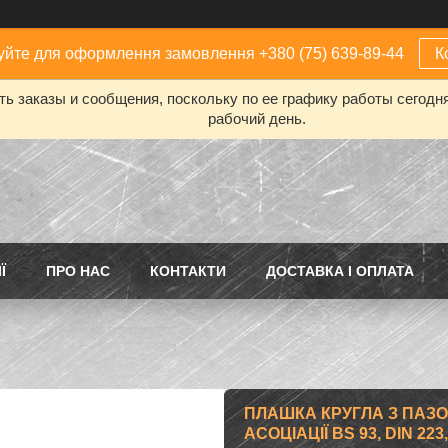
йте для оформлення замовлення +380 (75) 639-89-44
К
ь заказы и сообщения, поскольку по ее графику работы сегодн
рабочий день.
Ї
ПРО НАС
КОНТАКТИ
ДОСТАВКА І ОПЛАТА
ПЛАШКА КРУГЛА З ПАЗО
АСОЦІАЦІЇ BS 93, DIN 22