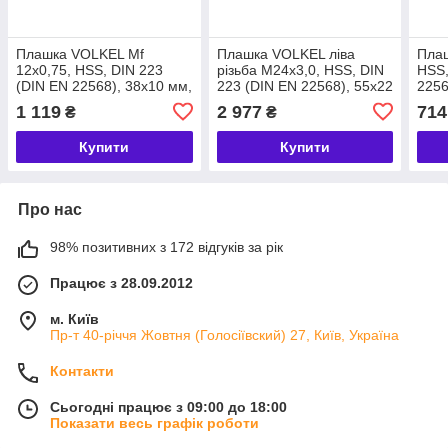
Плашка VOLKEL Мf
Плашка VOLKEL ліва
Плаш
12х0,75, HSS, DIN 223
різьба M24х3,0, HSS, DIN
HSS,
(DIN EN 22568), 38x10 мм,
223 (DIN EN 22568), 55x22
2256
допуск 6g, різьба DIN 13,
мм, допуск 6g, різьба DIN
6g, 
1 119
2 977
714
₴
₴
для ручного використання
13, для ручного
ручн
VS,
використання VS,
неаб
Купити
Купити
Про нас
98% позитивних з 172 відгуків за рік
Працює з 28.09.2012
м. Київ
Пр-т 40-річчя Жовтня (Голосіївский) 27, Київ, Україна
Контакти
Сьогодні працює з 09:00 до 18:00
Показати весь графік роботи