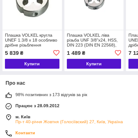
Плашка VOLKEL кругла
Плашка VOLKEL ліва
Пла
UNEF 1.3/8 x 18 особливо
різьба UNF 3/8"х24, HSS,
UNEF
дрібне різьблення
DIN 223 (DIN EN 22568),
дріб
американського
30x11 мм, допуск 2А,
амер
5 839
1 489
7 1
₴
₴
стандарту. DIN 223. HSS.
різьба ANSI B 1.1, для
стан
(24650)
ручного
(246
Купити
Купити
Про нас
98% позитивних з 173 відгуків за рік
Працює з 28.09.2012
м. Київ
Пр-т 40-річчя Жовтня (Голосіївский) 27, Київ, Україна
Контакти