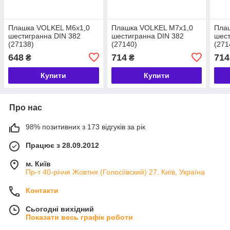
Плашка VOLKEL M6x1,0
Плашка VOLKEL M7x1,0
Пла
шестигранна DIN 382
шестигранна DIN 382
шест
(27138)
(27140)
(271
648
714
714
₴
₴
Купити
Купити
Про нас
98% позитивних з 173 відгуків за рік
Працює з 28.09.2012
м. Київ
Пр-т 40-річчя Жовтня (Голосіївский) 27, Київ, Україна
Контакти
Сьогодні вихідний
Показати весь графік роботи