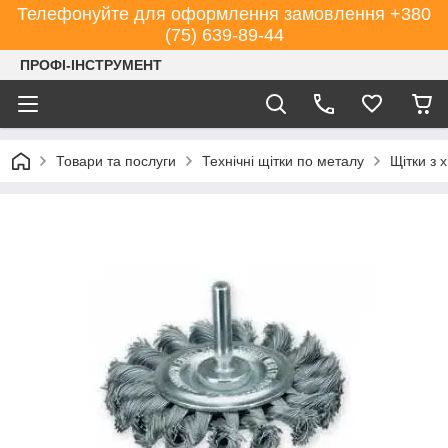
Телефонуйте для оформлення замовлення +380
(75) 639-89-44
ПРОФІ-ІНСТРУМЕНТ
Товари та послуги
Технічні щітки по металу
Щітки з 