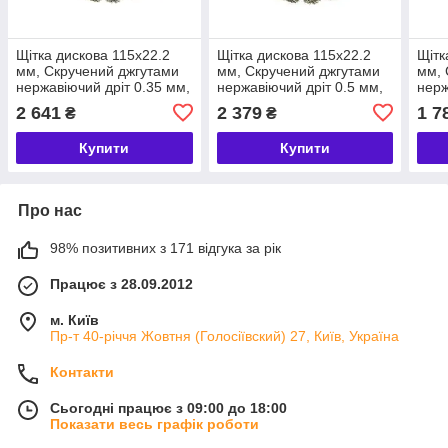
Щітка дискова 115х22.2
Щітка дискова 115х22.2
Щітк
мм, Скручений джгутами
мм, Скручений джгутами
мм, 
нержавіючий дріт 0.35 мм,
нержавіючий дріт 0.5 мм,
нерж
Z20 джгутів, 12500 об/хв
Z20 джгутів, 12500 об/хв
Z20 
2 641
2 379
1 7
₴
₴
LESSMANN (ЛЕСМАН)
LESSMANN (ЛЕСМАН)
LES
Купити
Купити
Про нас
98% позитивних з 171 відгука за рік
Працює з 28.09.2012
м. Київ
Пр-т 40-річчя Жовтня (Голосіївский) 27, Київ, Україна
Контакти
Сьогодні працює з 09:00 до 18:00
Показати весь графік роботи