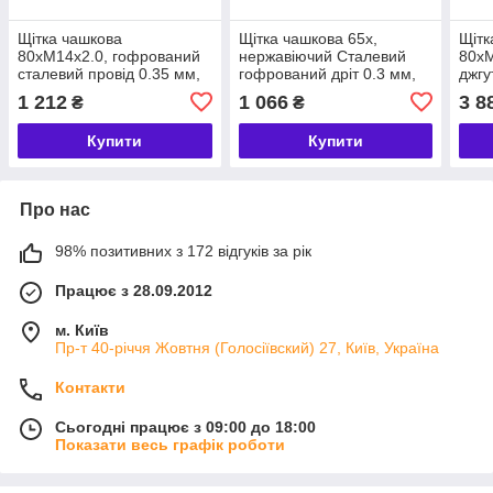
Щітка чашкова
Щітка чашкова 65х,
Щітк
80хМ14х2.0, гофрований
нержавіючий Сталевий
80хМ
сталевий провід 0.35 мм,
гофрований дріт 0.3 мм,
джгу
9000 об/хв LESSMANN
12000 об/хв. IP
дріт
1 212
1 066
3 8
₴
₴
(ЛЕСМАН)
LESSMANN (ЛЕСМАН)
900
(ЛЕ
Купити
Купити
Про нас
98% позитивних з 172 відгуків за рік
Працює з 28.09.2012
м. Київ
Пр-т 40-річчя Жовтня (Голосіївский) 27, Київ, Україна
Контакти
Сьогодні працює з 09:00 до 18:00
Показати весь графік роботи