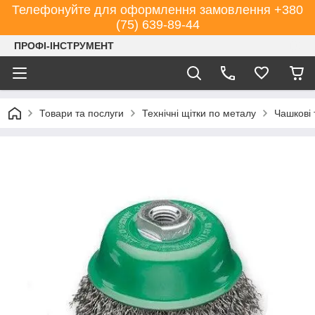
Телефонуйте для оформлення замовлення +380
(75) 639-89-44
ПРОФІ-ІНСТРУМЕНТ
Товари та послуги
Технічні щітки по металу
Чашкові 