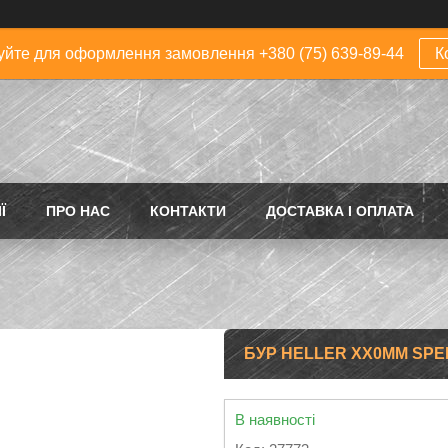
йте для оформлення замовлення +380 (75) 639-89-44
К
Ї
ПРО НАС
КОНТАКТИ
ДОСТАВКА І ОПЛАТА
БУР HELLER XX0MM SPEE
В наявності