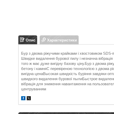
Опис
Характеристики
Бур з двома ріжучими крайками і хвостовиком SDS-m
Швидке видалення бурової пилу і незначна вібрація
того ж має дуже вигідну базову ціну.Бур з двома р
бетону і камняС перевіреною технологією з двома р
вигідна ценаВысокая швидкість буріння завдяки опти
швидкого видалення бурової пылиБыстрое видаленн
вібрація для зниження навантаження на пользовател
центруванням