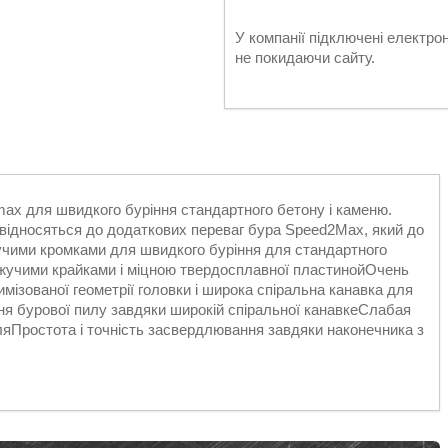
У компанії підключені електро
не покидаючи сайту.
ax для швидкого буріння стандартного бетону і каменю.
 відносяться до додаткових переваг бура Speed2Max, який до
іжучими кромками для швидкого буріння для стандартного
іжучими крайками і міцною твердосплавної пластинойОчень
мізованої геометрії головки і широка спіральна канавка для
я бурової пилу завдяки широкій спіральної канавкеСлабая
яПростота і точність засвердлювання завдяки наконечника з