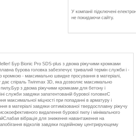
У компанії підключені електро
не покидаючи сайту.
eller! Бур Bionic Pro SDS-plus з двома ріжучими кромками
лавна бурова головка забезпечує тривалий термін служби і -
ою кромкою - максимально швидке просування в матеріалі,
гу дає спіраль Twinmax 3D, яка дозволяє максимально
 пилу.Бур з двома ріжучими кромками для бетону і
ні служби завдяки запатентованій бурової головкеС
я максимальної міцності при попаданні в арматуру і
ня в матеріалі завдяки оптимізованої твердосплавну ріжучу
исокоефективного видалення бурової пилу і мінімального
тийСлабая вібрація для зниження навантаження на
апобігання відколів завдяки подвійному центрирующему