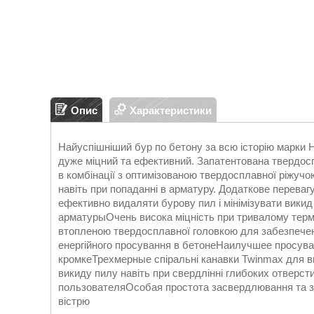
Опис
Характеристики
Найуспішніший бур по бетону за всю історію марки H
дуже міцний та ефективний. Запатентована твердосп
в комбінації з оптимізованою твердосплавної ріжуч
навіть при попаданні в арматуру. Додаткове перева
ефективно видаляти бурову пил і мінімізувати викид
арматурыОчень висока міцність при тривалому термі
втопленою твердосплавної головкою для забезпеченн
енергійного просування в бетонеНаилучшее просуван
кромкеТрехмерные спіральні канавки Twinmax для в
викиду пилу навіть при свердлінні глибоких отверс
пользователяОсобая простота засвердлювання та з
вістрю