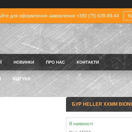
йте для оформлення замовлення +380 (75) 639-89-44
К
Ї
НОВИНКИ
ПРО НАС
КОНТАКТИ
Н
ВІДГУКИ
БУР HELLER ХХММ BIONIC
В наявності