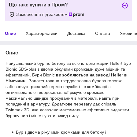
Що таке купити з Пром?
Замовлення під захистом
Опис
Характеристики
Доставка
Оплата
Умови п
Опис
Найуспішніший бур по бетону за всю історію марки Heller! Бур
Bionic SDS-plus з двома ріжучими кромками дуже міцний та
ефективний. Бури Bionic
виробляються на заводі Heller в
Німеччині
. Запатентована твердосплавна бурова головка
забезпечує тривалий термін служби і - в комбінації з
оптимізованою твердосплавної ріжучою кромкою -
максимально швидке просування в матеріалі. навіть при
попаданні в арматуру. Додаткове перевагу дає спіраль
Twinmax 3D. яка дозволяє максимально ефективно видаляти
бурову пил і мінімізувати викид пилу.
Бур з двома ріжучими кромками для бетону і