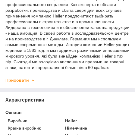
профессионального сверления. Как эксперта в области
разработки. производства и сбыта свёрл для всех случаев
применения компанию Heller предпочитают выбирать
профессионалы в строительстве и в промышленности.
Лидерство в технологиях и в обеспечении качества продукции
- наша амбиция. В своей работе в исследовательском центре
и на производстве в г. Динклаге. Германия мы используем
самые современные методы. История компании Heller уходит
корнями в 1583 год. и мы гордимся различными инновациями
мирового уровня. які були винайдені компанією Heller з тих
пір. Сьогодні ми володіємо численними правами на товарні
знаки, патенти і представлені більш ніж в 60 країнах.
Приховати
Характеристики
Основні
Виробник
Heller
Країна виробник
Німеччина