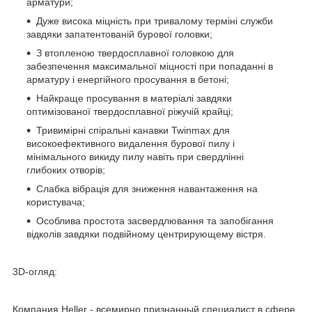
арматури;
Дуже висока міцність при тривалому терміні служби
завдяки запатентованій бурової головки;
З втопленою твердосплавної головкою для
забезпечення максимальної міцності при попаданні в
арматуру і енергійного просування в бетоні;
Найкраще просування в матеріалі завдяки
оптимізованої твердосплавної ріжучій крайці;
Тривимірні спіральні канавки Twinmax для
високоефективного видалення бурової пилу і
мінімального викиду пилу навіть при свердлінні
глибоких отворів;
Слабка вібрація для зниження навантаження на
користувача;
Особлива простота засвердлювання та запобігання
відколів завдяки подвійному центрирующему вістря.
3D-огляд:
Компания Heller - всемирно признанный специалист в сфере