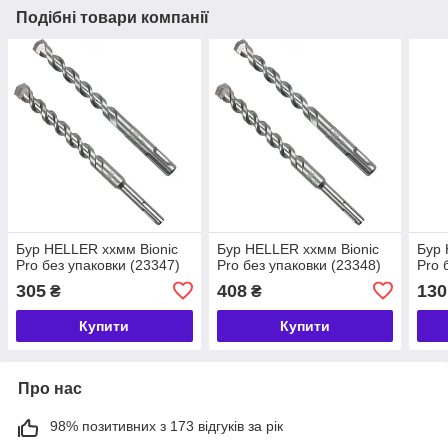
Подібні товари компанії
Бур HELLER ххмм Bionic
Бур HELLER ххмм Bionic
Бур 
Pro без упаковки (23347)
Pro без упаковки (23348)
Pro 
305
408
130
₴
₴
Купити
Купити
Про нас
98% позитивних з 173 відгуків за рік