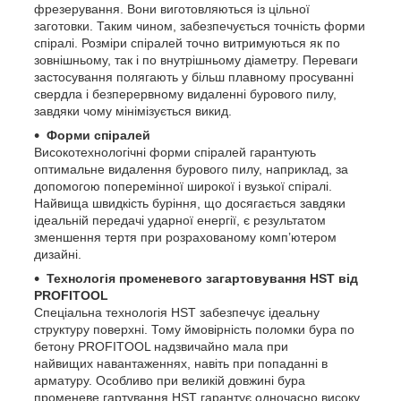
фрезерування. Вони виготовляються із цільної
заготовки. Таким чином, забезпечується точність форми
спіралі. Розміри спіралей точно витримуються як по
зовнішньому, так і по внутрішньому діаметру. Переваги
застосування полягають у більш плавному просуванні
свердла і безперервному видаленні бурового пилу,
завдяки чому мінімізується викид.
Форми спіралей
Високотехнологічні форми спіралей гарантують
оптимальне видалення бурового пилу, наприклад, за
допомогою поперемінної широкої і вузької спіралі.
Найвища швидкість буріння, що досягається завдяки
ідеальній передачі ударної енергії, є результатом
зменшення тертя при розрахованому комп’ютером
дизайні.
Технологія променевого загартовування HST від
PROFITOOL
Спеціальна технологія HST забезпечує ідеальну
структуру поверхні. Тому ймовірність поломки бура по
бетону PROFITOOL надзвичайно мала при
найвищих навантаженнях, навіть при попаданні в
арматуру. Особливо при великій довжині бура
променеве гартування HST гарантує одночасно високу