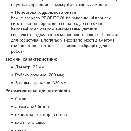
пружність при вигині і низьку ймовірність ламання.
Перевірка радіального биття
Кожне свердло PROFITOOL по завершенні процесу
виготовлення перевіряється на радіальне биття.
Керовані комп’ютером вимірювальні датчики
визначають відхилення з мікронною точністю. Перевага
для користувача полягає у високій точності діаметру і
глибини отворів, а також в зниженні вібрації під час
роботи.
Технічні характеристики:
Діаметр: 22 мм;
Робоча довжина: 200 мм;
Загальна довжина: 320 мм.
Рекомендовано для матеріалів:
бетон;
армований бетон;
силікатна і клінкерна цегла;
кам'яна кладка;
граніт;