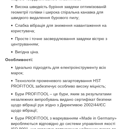
Висока швидкість буріння завдяки оптимізованій
геометрії голівки і широка спіральна канавка для
швидкого видалення бурового пилу;
Слабка вібрація для зниження навантаження на
користувача;
Просте і точне засвердлювання завдяки вістрю з
центруванням;
Вигідна ціна.
Особливості:
Ідеально підходять для електроінструменту всіх
марок;
Технологія променевого загартовування HST
PROFITOOL забезпечує особливо високу міцність;
Бури PROFITOOL – це бури, яким за результатами
незалежних випробувань видано сертифікат безпеки
щодо вібрації рук згідно з Директивою 2002/44/ЄС
щодо вібрації;
Бури PROFITOOL з маркуванням «Made in Germany»
виробляються відповідно до системи управління якості