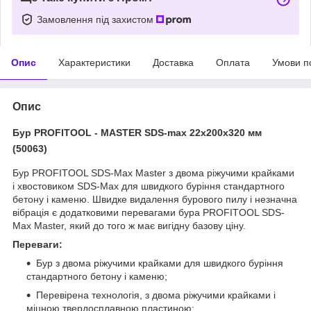
Замовлення під захистом
Опис
Характеристики
Доставка
Оплата
Умови п
Опис
Бур PROFITOOL - MASTER SDS-max 22х200х320 мм
(50063)
Бур PROFITOOL SDS-Max Master з двома ріжучими крайками
і хвостовиком SDS-Max для швидкого буріння стандартного
бетону і каменю. Швидке видалення бурового пилу і незначна
вібрація є додатковими перевагами бура PROFITOOL SDS-
Max Master, який до того ж має вигідну базову ціну.
Переваги:
Бур з двома ріжучими крайками для швидкого буріння
стандартного бетону і каменю;
Перевірена технологія, з двома ріжучими крайками і
міцною твердосплавною пластиною;