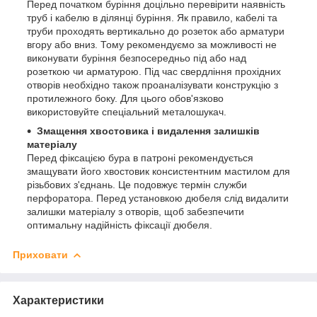
Перед початком буріння доцільно перевірити наявність
труб і кабелю в ділянці буріння. Як правило, кабелі та
труби проходять вертикально до розеток або арматури
вгору або вниз. Тому рекомендуємо за можливості не
виконувати буріння безпосередньо під або над
розеткою чи арматурою. Під час свердління прохідних
отворів необхідно також проаналізувати конструкцію з
протилежного боку. Для цього обов'язково
використовуйте спеціальний металошукач.
Змащення хвостовика і видалення залишків
матеріалу
Перед фіксацією бура в патроні рекомендується
змащувати його хвостовик консистентним мастилом для
різьбових з'єднань. Це подовжує термін служби
перфоратора. Перед установкою дюбеля слід видалити
залишки матеріалу з отворів, щоб забезпечити
оптимальну надійність фіксації дюбеля.
Приховати
Характеристики