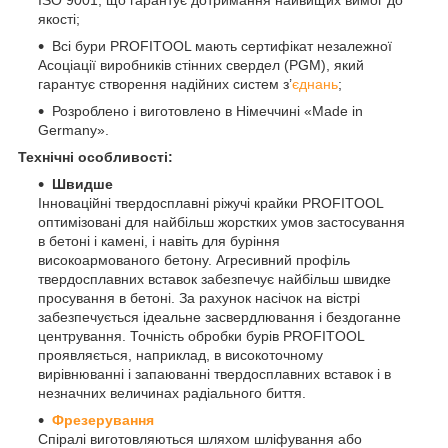
ISO 9001, що гарантує дотримання найвищих вимог до
якості;
Всі бури PROFITOOL мають сертифікат незалежної
Асоціації виробників стінних свердел (PGM), який
гарантує створення надійних систем з’
єднань
;
Розроблено і виготовлено в Німеччині «Made in
Germany».
Технічні особливості:
Швидше
Інноваційні твердосплавні ріжучі крайки PROFITOOL
оптимізовані для найбільш жорстких умов застосування
в бетоні і камені, і навіть для буріння
високоармованого бетону. Агресивний профіль
твердосплавних вставок забезпечує найбільш швидке
просування в бетоні. За рахунок насічок на вістрі
забезпечується ідеальне засвердлювання і бездоганне
центрування. Точність обробки бурів PROFITOOL
проявляється, наприклад, в високоточному
вирівнюванні і запаюванні твердосплавних вставок і в
незначних величинах радіального биття.
Фрезерування
Спіралі виготовляються шляхом шліфування або