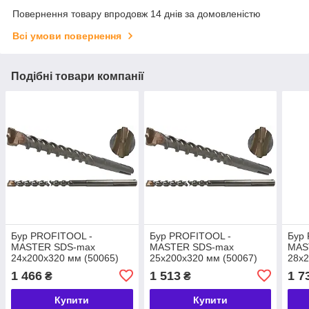
Повернення товару впродовж 14 днів за домовленістю
Всі умови повернення
Подібні товари компанії
Бур PROFITOOL -
Бур PROFITOOL -
Бур
MASTER SDS-max
MASTER SDS-max
MAS
24х200х320 мм (50065)
25х200х320 мм (50067)
28х2
1 466
1 513
1 7
₴
₴
Купити
Купити