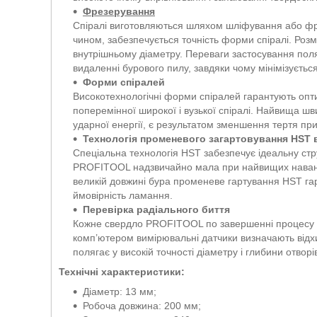
Фрезерування
Спіралі виготовляються шляхом шліфування або фре
чином, забезпечується точність форми спіралі. Розм
внутрішньому діаметру. Переваги застосування пол
видаленні бурового пилу, завдяки чому мінімізується
Форми спіралей
Високотехнологічні форми спіралей гарантують оп
поперемінної широкої і вузької спіралі. Найвища шв
ударної енергії, є результатом зменшення тертя пр
Технологія променевого загартовування HST
Спеціальна технологія HST забезпечує ідеальну стр
PROFITOOL надзвичайно мала при найвищих наванта
великій довжині бура променеве гартування HST гар
ймовірність ламання.
Перевірка радіального биття
Кожне свердло PROFITOOL по завершенні процесу в
комп’ютером вимірювальні датчики визначають відх
полягає у високій точності діаметру і глибини отворів
Технічні характеристики:
Діаметр: 13 мм;
Робоча довжина: 200 мм;