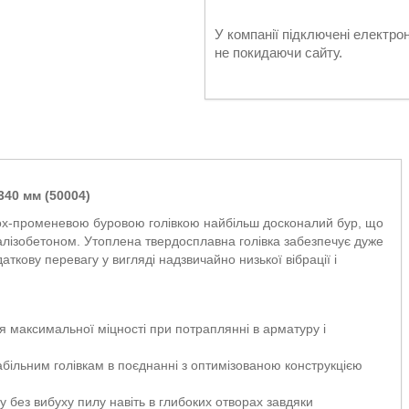
У компанії підключені електро
не покидаючи сайту.
40 мм (50004)
ох-променевою буровою голівкою найбільш досконалий бур, що
з залізобетоном. Утоплена твердосплавна голівка забезпечує дуже
аткову перевагу у вигляді надзвичайно низької вібрації і
 максимальної міцності при потраплянні в арматуру і
абільним голівкам в поєднанні з оптимізованою конструкцією
без вибуху пилу навіть в глибоких отворах завдяки