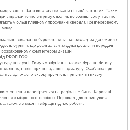
зерування. Вони виготовляються із цільної заготовки. Таким
іри спіралей точно витримуються як по зовнішньому, так і по
ягають у більш плавному просуванні свердла і безперервному
 викид.
тимальне видалення бурового пилу, наприклад, за допомогою
идкість буріння, що досягається завдяки ідеальній передачі
и розрахованому комп’ютером дизайні.
 від PROFITOOL
уктуру поверхні. Тому ймовірність поломки бура по бетону
женнях, навіть при попаданні в арматуру. Особливо при
антує одночасно високу пружність при вигині і низьку
иготовлення перевіряється на радіальне биття. Керовані
илення з мікронною точністю. Перевага для користувача
, а також в зниженні вібрації під час роботи.