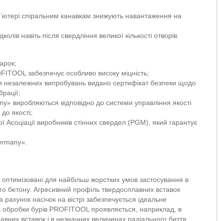
мп’ютері спіральним канавкам знижують навантаження на
олів навіть після свердління великої кількості отворів.
арок;
ITOOL забезпечує особливо високу міцність;
и незалежних випробувань видано сертифікат безпеки щодо
брації;
» виробляються відповідно до системи управління якості
до якості;
Асоціації виробників стінних свердел (PGM), який гарантує
ermany».
 оптимізовані для найбільш жорстких умов застосування в
ного бетону. Агресивний профіль твердосплавних вставок
 рахунок насічок на вістрі забезпечується ідеальне
ь обробки бурів PROFITOOL проявляється, наприклад, в
авних вставок і в незначних величинах радіального биття.