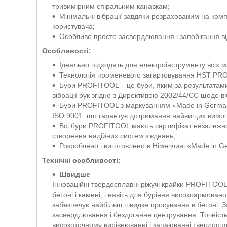
тривимірним спіральним канавкам;
Мінімальні вібрації завдяки розрахованим на ко
користувача;
Особливо просте засвердлювання і запобігання відк
Особливості:
Ідеально підходять для електроінструменту всіх м
Технологія променевого загартовування HST PROF
Бури PROFITOOL – це бури, яким за результатам
вібрації рук згідно з Директивою 2002/44/ЄС щодо ві
Бури PROFITOOL з маркуванням «Made in Germany
ISO 9001, що гарантує дотримання найвищих вимог 
Всі бури PROFITOOL мають сертифікат незалежної 
створення надійних систем з’
єднань
;
Розроблено і виготовлено в Німеччині «Made in G
Технічні особливості:
Швидше
Інноваційні твердосплавні ріжучі крайки PROFITOOL
бетоні і камені, і навіть для буріння високоармова
забезпечує найбільш швидке просування в бетоні. За
засвердлювання і бездоганне центрування. Точніст
високоточному вирівнюванні і запаюванні твердоспл