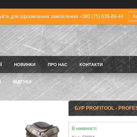
йте для оформлення замовлення +380 (75) 639-89-44
К
Ї
НОВИНКИ
ПРО НАС
КОНТАКТИ
Н
ВІДГУКИ
БУР PROFITOOL - PROFES
В наявності