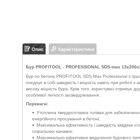
Опис
Характеристики
Бур PROFITOOL - PROFESSIONAL SDS-max 13х200х3
Бур по бетону PROFITOOL SDS-Max Professional з трь
поєднує в собі швидкість і міцність навіть при роботі 
високу міцність бура. Крім того, користувач отримує дод
особливої легкості засвердлювання.
Переваги:
Утоплена твердосплавна голівка для забезпечення
енергійного просування в бетоні;
Максимальна ефективність і швидкість завдяки ст
спіральних канавок;
Максимально ефективне видалення бурового пилу 