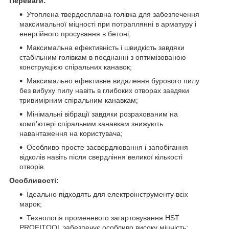
Переваги:
Утоплена твердосплавна голівка для забезпечення
максимальної міцності при потраплянні в арматуру і
енергійного просування в бетоні;
Максимальна ефективність і швидкість завдяки
стабільним голівкам в поєднанні з оптимізованою
конструкцією спіральних канавок;
Максимально ефективне видалення бурового пилу
без вибуху пилу навіть в глибоких отворах завдяки
тривимірним спіральним канавкам;
Мінімальні вібрації завдяки розрахованим на
комп’ютері спіральним канавкам знижують
навантаження на користувача;
Особливо просте засвердлювання і запобігання
відколів навіть після свердління великої кількості
отворів.
Особливості:
Ідеально підходять для електроінструменту всіх
марок;
Технологія променевого загартовування HST
PROFITOOL забезпечує особливо високу міцність;