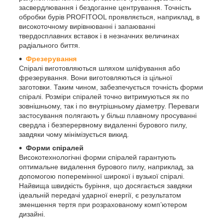
засвердлювання і бездоганне центрування. Точність
обробки бурів PROFITOOL проявляється, наприклад, в
високоточному вирівнюванні і запаюванні
твердосплавних вставок і в незначних величинах
радіального биття.
Фрезерування
Спіралі виготовляються шляхом шліфування або
фрезерування. Вони виготовляються із цільної
заготовки. Таким чином, забезпечується точність форми
спіралі. Розміри спіралей точно витримуються як по
зовнішньому, так і по внутрішньому діаметру. Переваги
застосування полягають у більш плавному просуванні
свердла і безперервному видаленні бурового пилу,
завдяки чому мінімізується викид.
Форми спіралей
Високотехнологічні форми спіралей гарантують
оптимальне видалення бурового пилу, наприклад, за
допомогою поперемінної широкої і вузької спіралі.
Найвища швидкість буріння, що досягається завдяки
ідеальній передачі ударної енергії, є результатом
зменшення тертя при розрахованому комп’ютером
дизайні.