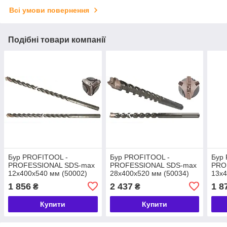
Всі умови повернення
Подібні товари компанії
Бур PROFITOOL -
Бур PROFITOOL -
Бур
PROFESSIONAL SDS-max
PROFESSIONAL SDS-max
PRO
12x400x540 мм (50002)
28x400x520 мм (50034)
13x4
1 856
2 437
1 8
₴
₴
Купити
Купити