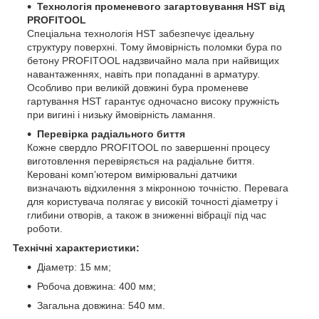
Технологія променевого загартовування HST від
PROFITOOL
Спеціальна технологія HST забезпечує ідеальну
структуру поверхні. Тому ймовірність поломки бура по
бетону PROFITOOL надзвичайно мала при найвищих
навантаженнях, навіть при попаданні в арматуру.
Особливо при великій довжині бура променеве
гартування HST гарантує одночасно високу пружність
при вигині і низьку ймовірність ламання.
Перевірка радіального биття
Кожне свердло PROFITOOL по завершенні процесу
виготовлення перевіряється на радіальне биття.
Керовані комп’ютером вимірювальні датчики
визначають відхилення з мікронною точністю. Перевага
для користувача полягає у високій точності діаметру і
глибини отворів, а також в зниженні вібрації під час
роботи.
Технічні характеристики:
Діаметр: 15 мм;
Робоча довжина: 400 мм;
Загальна довжина: 540 мм.