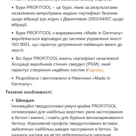
Бури PROFITOOL – це бури, яким за результатами
незалежних випробувань видано сертифікат безпеки
щодо вібрації рук згідно з Директивою 2002/44/ЄС щодо
вібрації;
Бури PROFITOOL з маркуванням «Made in Germany»
виробляються відповідно до системи управління якості
ISO 9001, що гарантує дотримання найвищих вимог до
якості;
Всі бури PROFITOOL мають сертифікат незалежної
Асоціації виробників стінних свердел (PGM), який
гарантує створення надійних систем з’
єднань
;
Розроблено і виготовлено в Німеччині «Made in
Germany».
Технічні особливості:
Швидше
Інноваційні твердосплавні ріжучі крайки PROFITOOL
оптимізовані для найбільш жорстких умов застосування
в бетоні і камені, і навіть для буріння високоармованого
бетону. Агресивний профіль твердосплавних вставок
забезпечує найбільш швидке просування в бетоні. За
рахунок насічок на вістрі забезпечується ідеальне