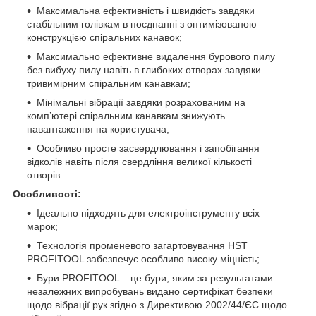
Максимальна ефективність і швидкість завдяки
стабільним голівкам в поєднанні з оптимізованою
конструкцією спіральних канавок;
Максимально ефективне видалення бурового пилу
без вибуху пилу навіть в глибоких отворах завдяки
тривимірним спіральним канавкам;
Мінімальні вібрації завдяки розрахованим на
комп’ютері спіральним канавкам знижують
навантаження на користувача;
Особливо просте засвердлювання і запобігання
відколів навіть після свердління великої кількості
отворів.
Особливості:
Ідеально підходять для електроінструменту всіх
марок;
Технологія променевого загартовування HST
PROFITOOL забезпечує особливо високу міцність;
Бури PROFITOOL – це бури, яким за результатами
незалежних випробувань видано сертифікат безпеки
щодо вібрації рук згідно з Директивою 2002/44/ЄС щодо