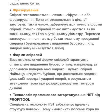
радіального биття.
Фрезерування
Спіралі виготовляються шляхом шліфування або
фрезерування. Вони виготовляються із цільної
заготовки. Таким чином, забезпечується точність форми
спіралі. Розміри спіралей точно витримуються як по
зовнішньому, так і по внутрішньому діаметру. Переваги
застосування полягають у більш плавному просуванні
свердла і безперервному видаленні бурового пилу,
завдяки чому мінімізується викид.
Форми спіралей
Високотехнологічні форми спіралей гарантують
оптимальне видалення бурового пилу, наприклад, за
допомогою поперемінної широкої і вузької спіралі.
Найвища швидкість буріння, що досягається завдяки
ідеальній передачі ударної енергії, є результатом
зменшення тертя при розрахованому комп’ютером
дизайні.
Технологія променевого загартовування HST від
PROFITOOL
Спеціальна технологія HST забезпечує ідеальну
структуру поверхні. Тому ймовірність поломки бура по