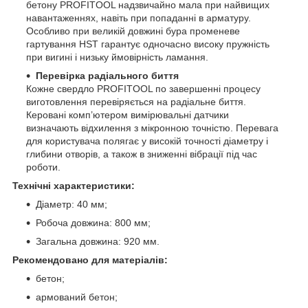
бетону PROFITOOL надзвичайно мала при найвищих
навантаженнях, навіть при попаданні в арматуру.
Особливо при великій довжині бура променеве
гартування HST гарантує одночасно високу пружність
при вигині і низьку ймовірність ламання.
Перевірка радіального биття
Кожне свердло PROFITOOL по завершенні процесу
виготовлення перевіряється на радіальне биття.
Керовані комп’ютером вимірювальні датчики
визначають відхилення з мікронною точністю. Перевага
для користувача полягає у високій точності діаметру і
глибини отворів, а також в зниженні вібрації під час
роботи.
Технічні характеристики:
Діаметр: 40 мм;
Робоча довжина: 800 мм;
Загальна довжина: 920 мм.
Рекомендовано для матеріалів:
бетон;
армований бетон;