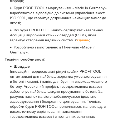
вібрації;
Бури PROFITOOL з маркуванням «Made in Germany»
виробляються відповідно до системи управління якості
ISO 9001, що гарантує дотримання найвищих вимог до
якості;
Всі бури PROFITOOL мають сертифікат незалежної
Асоціації виробників стінних свердел (PGM), який
гарантує створення надійних систем з’
єднань
;
Розроблено і виготовлено в Німеччині «Made in
Germany».
Технічні особливості:
Швидше
Інноваційні твердосплавні ріжучі крайки PROFITOOL
оптимізовані для найбільш жорстких умов застосування
в бетоні і камені, і навіть для буріння високоармованого
бетону. Агресивний профіль твердосплавних вставок
забезпечує найбільш швидке просування в бетоні. За
рахунок насічок на вістрі забезпечується ідеальне
засвердлювання і бездоганне центрування. Точність
обробки бурів PROFITOOL проявляється, наприклад, в
високоточному вирівнюванні і запаюванні
твердосплавних вставок і в незначних величинах