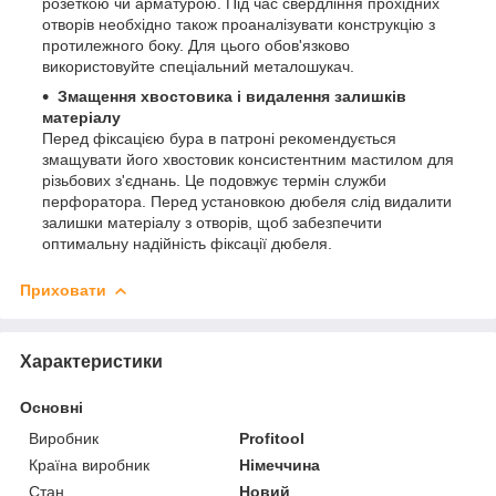
розеткою чи арматурою. Під час свердління прохідних
отворів необхідно також проаналізувати конструкцію з
протилежного боку. Для цього обов'язково
використовуйте спеціальний металошукач.
Змащення хвостовика і видалення залишків
матеріалу
Перед фіксацією бура в патроні рекомендується
змащувати його хвостовик консистентним мастилом для
різьбових з'єднань. Це подовжує термін служби
перфоратора. Перед установкою дюбеля слід видалити
залишки матеріалу з отворів, щоб забезпечити
оптимальну надійність фіксації дюбеля.
Приховати
Характеристики
Основні
Виробник
Profitool
Країна виробник
Німеччина
Стан
Новий