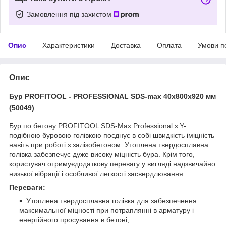
Замовлення під захистом
Опис
Характеристики
Доставка
Оплата
Умови п
Опис
Бур PROFITOOL - PROFESSIONAL SDS-max 40х800х920 мм
(50049)
Бур по бетону PROFITOOL SDS-Max Professional з Y-
подібною буровою голівкою поєднує в собі швидкість іміцність
навіть при роботі з залізобетоном. Утоплена твердосплавна
голівка забезпечує дуже високу міцність бура. Крім того,
користувач отримуєдодаткову перевагу у вигляді надзвичайно
низької вібрації і особливої легкості засвердлювання.
Переваги:
Утоплена твердосплавна голівка для забезпечення
максимальної міцності при потраплянні в арматуру і
енергійного просування в бетоні;