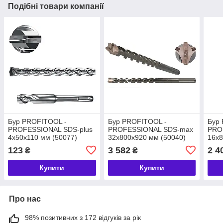
Подібні товари компанії
Бур PROFITOOL -
Бур PROFITOOL -
Бур
PROFESSIONAL SDS-plus
PROFESSIONAL SDS-max
PRO
4х50х110 мм (50077)
32х800х920 мм (50040)
16х8
123
3 582
2 4
₴
₴
Купити
Купити
Про нас
98% позитивних з 172 відгуків за рік