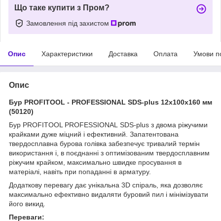
Що таке купити з Пром?
Замовлення під захистом
Опис
Характеристики
Доставка
Оплата
Умови п
Опис
Бур PROFITOOL - PROFESSIONAL SDS-plus 12х100х160 мм
(50120)
Бур PROFITOOL PROFESSIONAL SDS-plus з двома ріжучими
крайками дуже міцний і ефективний. Запатентована
твердосплавна бурова голівка забезпечує тривалий термін
використання і, в поєднанні з оптимізованим твердосплавним
ріжучим крайком, максимально швидке просування в
матеріалі, навіть при попаданні в арматуру.
Додаткову перевагу дає унікальна 3D спіраль, яка дозволяє
максимально ефективно видаляти буровий пил і мінімізувати
його викид.
Переваги: