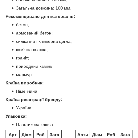
Загальна довжина: 160 мм.
Рекомендовано для матеріалів:
бетон;
армований бетон;
силікатна і клінкерна цегла;
кам'яна кладка;
граніт;
природний камінь;
мармур.
Країна виробник:
Німеччина
Країна реєстрації бренду:
Україна
Упаковка:
Пластикова кліпса
Арт
Діам
Роб
Зага
Арти
Діам
Роб
Зага