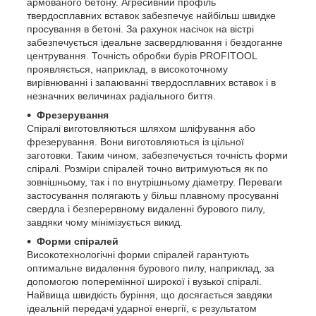
армованого бетону. Агресивний профіль
твердосплавних вставок забезпечує найбільш швидке
просування в бетоні. За рахунок насічок на вістрі
забезпечується ідеальне засвердлювання і бездоганне
центрування. Точність обробки бурів PROFITOOL
проявляється, наприклад, в високоточному
вирівнюванні і запаюванні твердосплавних вставок і в
незначних величинах радіального биття.
Фрезерування
Спіралі виготовляються шляхом шліфування або
фрезерування. Вони виготовляються із цільної
заготовки. Таким чином, забезпечується точність форми
спіралі. Розміри спіралей точно витримуються як по
зовнішньому, так і по внутрішньому діаметру. Переваги
застосування полягають у більш плавному просуванні
свердла і безперервному видаленні бурового пилу,
завдяки чому мінімізується викид.
Форми спіралей
Високотехнологічні форми спіралей гарантують
оптимальне видалення бурового пилу, наприклад, за
допомогою поперемінної широкої і вузької спіралі.
Найвища швидкість буріння, що досягається завдяки
ідеальній передачі ударної енергії, є результатом