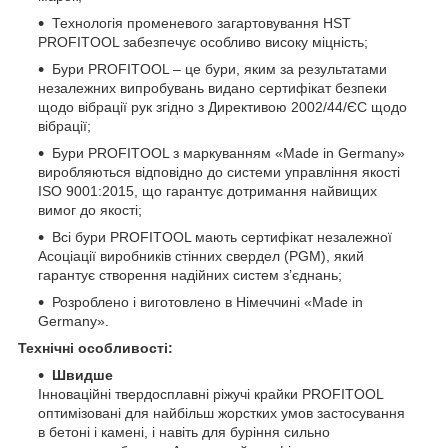
Технологія променевого загартовування HST
PROFITOOL забезпечує особливо високу міцність;
Бури PROFITOOL – це бури, яким за результатами
незалежних випробувань видано сертифікат безпеки
щодо вібрації рук згідно з Директивою 2002/44/ЄС щодо
вібрації;
Бури PROFITOOL з маркуванням «Made in Germany»
виробляються відповідно до системи управління якості
ISO 9001:2015, що гарантує дотримання найвищих
вимог до якості;
Всі бури PROFITOOL мають сертифікат незалежної
Асоціації виробників стінних свердел (PGM), який
гарантує створення надійних систем з’єднань;
Розроблено і виготовлено в Німеччині «Made in
Germany».
Технічні особливості:
Швидше
Інноваційні твердосплавні ріжучі крайки PROFITOOL
оптимізовані для найбільш жорстких умов застосування
в бетоні і камені, і навіть для буріння сильно