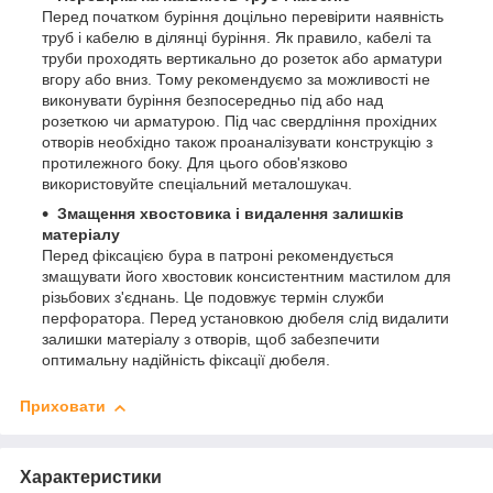
Перед початком буріння доцільно перевірити наявність
труб і кабелю в ділянці буріння. Як правило, кабелі та
труби проходять вертикально до розеток або арматури
вгору або вниз. Тому рекомендуємо за можливості не
виконувати буріння безпосередньо під або над
розеткою чи арматурою. Під час свердління прохідних
отворів необхідно також проаналізувати конструкцію з
протилежного боку. Для цього обов'язково
використовуйте спеціальний металошукач.
Змащення хвостовика і видалення залишків
матеріалу
Перед фіксацією бура в патроні рекомендується
змащувати його хвостовик консистентним мастилом для
різьбових з'єднань. Це подовжує термін служби
перфоратора. Перед установкою дюбеля слід видалити
залишки матеріалу з отворів, щоб забезпечити
оптимальну надійність фіксації дюбеля.
Приховати
Характеристики