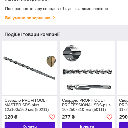
Повернення товару впродовж 14 днів за домовленістю
Всі умови повернення
Подібні товари компанії
Свердло PROFITOOL -
Свердло PROFITOOL -
Све
MASTER SDS-plus
PROFESSIONAL SDS-plus
PRO
12x100x160 мм (50211)
10x250x310 мм (50111)
11x2
120
277
290
₴
₴
Купити
Купити