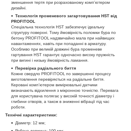
зменшення тертя при розрахованому комп’ютером
дизайні.
Технологія променевого загартовування HST від
PROFITOOL
Спеціальна технологія HST забезпечує ідеальну
структуру поверхні. Тому ймовірність поломки бура по
бетону PROFITOOL надзвичайно мала при найвищих
навантаженнях, навіть при попаданні в арматуру.
Особливо при великій довжині бура променеве
гартування HST гарантує одночасно високу пружність
при вигині і низьку ймовірність ламання.
Перевірка радіального биття
Кожне свердло PROFITOOL по завершенні процесу
виготовлення перевіряється на радіальне биття.
Керовані комп’ютером вимірювальні датчики
визначають відхилення з мікронною точністю. Перевага
для користувача полягає у високій точності діаметру і
глибини отворів, а також в зниженні вібрації під час
роботи.
Технічні характеристики:
Діаметр: 12 мм;
Робоча довжина: 100 мм;