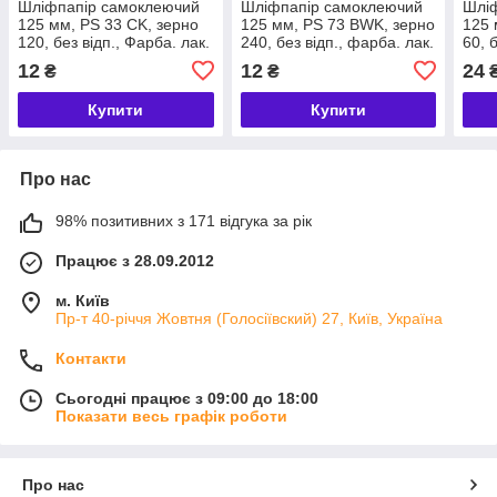
Шліфпапір самоклеючий
Шліфпапір самоклеючий
Шлі
125 мм, PS 33 CK, зерно
125 мм, PS 73 BWK, зерно
125 
120, без відп., Фарба. лак.
240, без відп., фарба. лак.
60, б
шпаклівка. дерево.
покриття. шпаклівка
нерж
12
12
24
₴
₴
пластмаса. KLINGSPOR
KLINGSPOR (КЛІНГСПОР)
KLI
(КЛІНГСПОР)
Купити
Купити
Про нас
98% позитивних з 171 відгука за рік
Працює з 28.09.2012
м. Київ
Пр-т 40-річчя Жовтня (Голосіївский) 27, Київ, Україна
Контакти
Сьогодні працює з 09:00 до 18:00
Показати весь графік роботи
Про нас