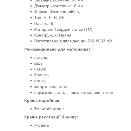
Загальна довжина: 65 мм;
Діаметр хвостовика: 6 мм;
Форма: Факелоподібна;
Тип: H, FLH, SH;
Насічка: 6;
Матеріал: Твердий сплав (ТС);
Конструкція: Паяна;
Виготовлено відповідно до: DIN 8033 MX.
Рекомендовано для матеріалів:
латунь;
мідь;
чавун;
бронза;
сталь;
загартована сталь;
нержавіюча сталь; нікелеві сплави, титан
Країна виробник:
Великобританія
Країна реєстрації бренду:
Україна