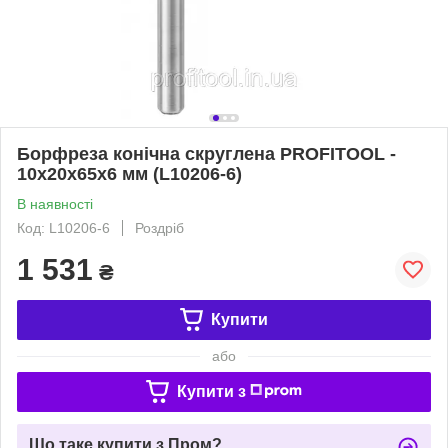
Борфреза конічна скруглена PROFITOOL -
10х20х65x6 мм (L10206-6)
В наявності
Код: L10206-6
Роздріб
1 531
₴
Купити
або
Купити з
Що таке купити з Пром?