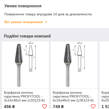
Умови повернення
Повернення товару впродовж 14 днів за домовленістю
Всі умови повернення
Подібні товари компанії
Борфреза конічна
Борфреза конічна
Борф
скруглена PROFITOOL -
скруглена PROFITOOL -
скру
3х14х38x3 мм (L03123-6)
6х16х48x3 мм (L06123-6)
8х25
3IN
456
749
1 5
₴
₴