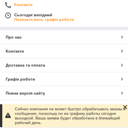
Контакти
Сьогодні вихідний
Показати весь графік роботи
Про нас
Контакти
Доставка та оплата
Графік роботи
Повна версія сайту
Сайт створено на маркетплейсі
Prom.ua
Сейчас компания не может быстро обрабатывать заказы и
сообщения, поскольку по ее графику работы сегодня
выходной. Ваша заявка будет обработана в ближайший
Політика конфіденційності
рабочий день.