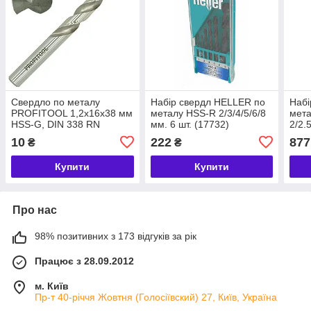
Свердло по металу
Набір свердл HELLER по
Набі
PROFITOOL 1,2х16х38 мм
металу HSS-R 2/3/4/5/6/8
мета
HSS-G, DIN 338 RN
мм. 6 шт. (17732)
2/2.5
(40040) (1 шт.)
мм. 
10
222
877
₴
₴
Купити
Купити
Про нас
98% позитивних з 173 відгуків за рік
Працює з 28.09.2012
м. Київ
Пр-т 40-річчя Жовтня (Голосіївский) 27, Київ, Україна