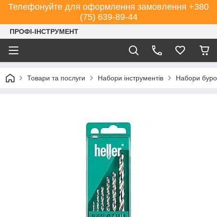
Телефонуйте для оформлення замовлення +380
(75) 639-89-44
ПРОФІ-ІНСТРУМЕНТ
Товари та послуги
Набори інструментів
Набори буро