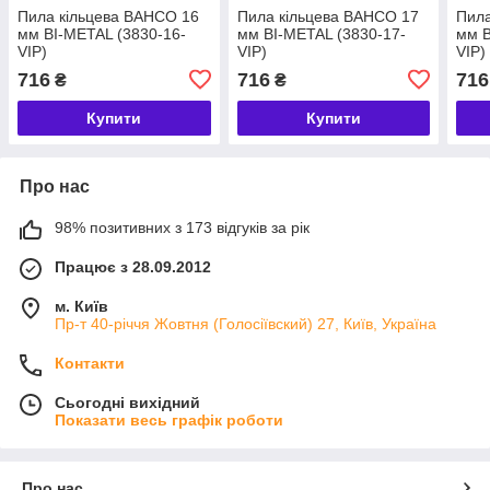
Пила кільцева BAHCO 16
Пила кільцева BAHCO 17
Пила
мм ВІ-METAL (3830-16-
мм ВІ-METAL (3830-17-
мм В
VIP)
VIP)
VIP)
716
716
716
₴
₴
Купити
Купити
Про нас
98% позитивних з 173 відгуків за рік
Працює з 28.09.2012
м. Київ
Пр-т 40-річчя Жовтня (Голосіївский) 27, Київ, Україна
Контакти
Сьогодні вихідний
Показати весь графік роботи
Про нас