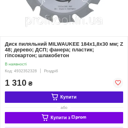
Диск пиляльний MILWAUKEE 184х1,8х30 мм; Z
48; дерево; ДСП; фанера; пластик;
гіпсокартон; шлакобетон
В наявності
Код: 4932352328
Роздріб
1 310
₴
Купити
або
Купити з