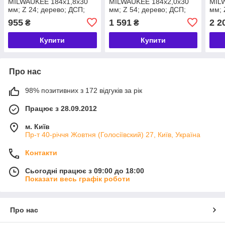
MILWAUKEE 184х1,8х30
MILWAUKEE 184х2,0х30
MIL
мм; Z 24; дерево; ДСП;
мм; Z 54; дерево; ДСП;
мм; 
фанера; пластик;
фанера; пластик;
фане
955
1 591
2 2
₴
₴
гіпсокартон; шлакобетон
гіпсокартон; шлакобетон;
гіпс
кольорові
Купити
Купити
Про нас
98% позитивних з 172 відгуків за рік
Працює з 28.09.2012
м. Київ
Пр-т 40-річчя Жовтня (Голосіївский) 27, Київ, Україна
Контакти
Сьогодні працює з 09:00 до 18:00
Показати весь графік роботи
Про нас