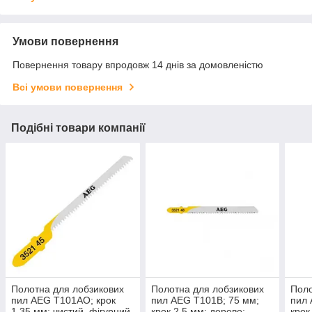
Умови повернення
Повернення товару впродовж 14 днів за домовленістю
Всі умови повернення
Подібні товари компанії
Полотна для лобзикових
Полотна для лобзикових
Поло
пил AEG T101AO; крок
пил AEG T101B; 75 мм;
пил 
1,35 мм; чистий, фігурний
крок 2,5 мм; дерево;
крок