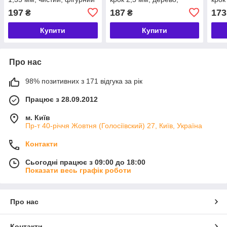
рез; 5 шт.
ламінат; точний рез; 5 шт.
мета
197
187
173
₴
₴
Купити
Купити
Про нас
98% позитивних з 171 відгука за рік
Працює з 28.09.2012
м. Київ
Пр-т 40-річчя Жовтня (Голосіївский) 27, Київ, Україна
Контакти
Сьогодні працює з 09:00 до 18:00
Показати весь графік роботи
Про нас
Контакти