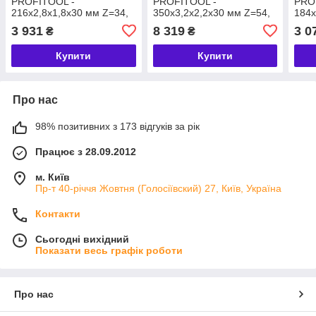
PROFITOOL -
PROFITOOL -
PRO
216х2,8х1,8х30 мм Z=34,
350х3,2х2,2х30 мм Z=54,
184х
S-WZ (Super-ATB)
S-WZ (Super-ATB)
S-WZ
3 931
8 319
3 0
₴
₴
(2121601)
(2135004)
(211
Купити
Купити
Про нас
98% позитивних з 173 відгуків за рік
Працює з 28.09.2012
м. Київ
Пр-т 40-річчя Жовтня (Голосіївский) 27, Київ, Україна
Контакти
Сьогодні вихідний
Показати весь графік роботи
Про нас