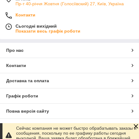
Пр-т 40-річчя Жовтня (Голосіївский) 27, Київ, Україна
Контакти
Сьогодні вихідний
Показати весь графік роботи
Про нас
Контакти
Доставка та оплата
Графік роботи
Повна версія сайту
Сайт створено на маркетплейсі
Prom.ua
Сейчас компания не может быстро обрабатывать заказы и
сообщения, поскольку по ее графику работы сегодня
выходной. Ваша заявка будет обработана в ближайший