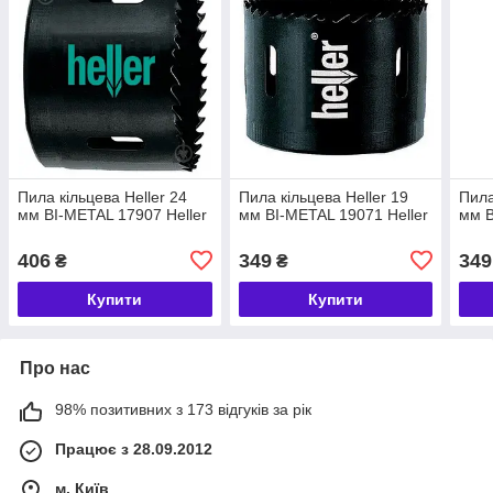
Пила кільцева Heller 24
Пила кільцева Heller 19
Пила
мм BI-METAL 17907 Heller
мм BI-METAL 19071 Heller
мм B
406
349
349
₴
₴
Купити
Купити
Про нас
98% позитивних з 173 відгуків за рік
Працює з 28.09.2012
м. Київ