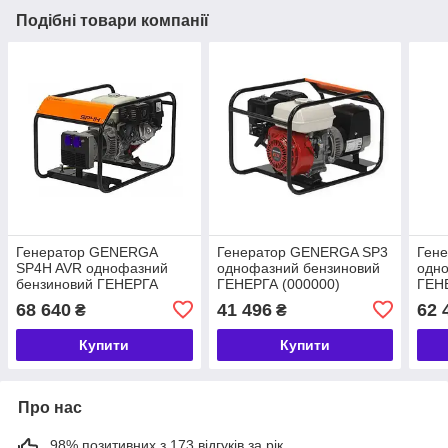
Подібні товари компанії
Генератор GENERGA
Генератор GENERGA SP3
Ген
SP4H AVR однофазний
однофазний бензиновий
одн
бензиновий ГЕНЕРГА
ГЕНЕРГА (000000)
ГЕН
(01010103001)
68 640
41 496
62 
₴
₴
Купити
Купити
Про нас
98% позитивних з 173 відгуків за рік