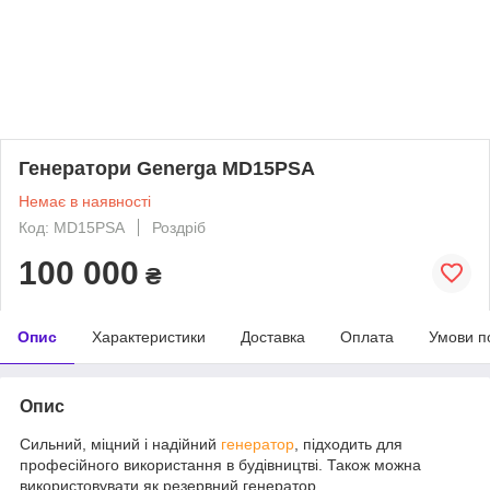
Генератори Generga MD15PSA
Немає в наявності
Код: MD15PSA
Роздріб
100 000
₴
Опис
Характеристики
Доставка
Оплата
Умови п
Опис
Сильний, міцний і надійний
генератор
, підходить для
професійного використання в будівництві. Також можна
використовувати як резервний генератор.