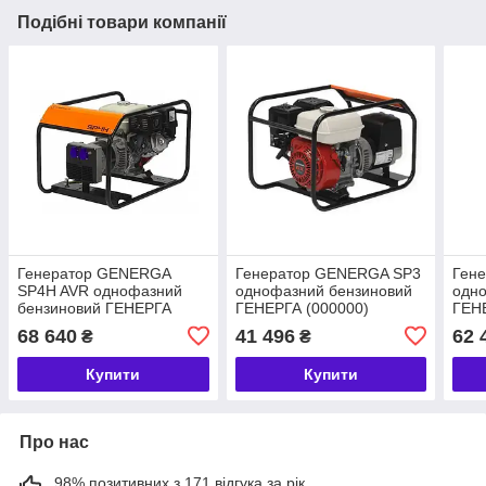
Подібні товари компанії
Генератор GENERGA
Генератор GENERGA SP3
Ген
SP4H AVR однофазний
однофазний бензиновий
одн
бензиновий ГЕНЕРГА
ГЕНЕРГА (000000)
ГЕН
(01010103001)
68 640
41 496
62 
₴
₴
Купити
Купити
Про нас
98% позитивних з 171 відгука за рік