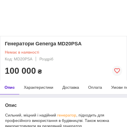
Генератори Generga MD20PSA
Немає в наявності
Код: MD20PSA
Роздріб
100 000
₴
Опис
Характеристики
Доставка
Оплата
Умови п
Опис
Сильний, міцний і надійний
генератор
, підходить для
професійного використання в будівництві. Також можна
використовувати як резервний генератор.