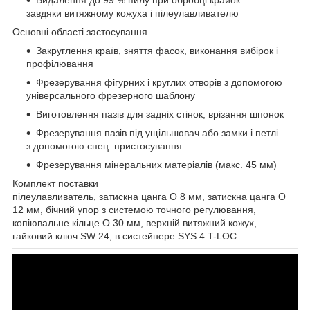
завдяки витяжному кожуха і пілеулавливателю
Основні області застосування
Закруглення країв, зняття фасок, виконання вибірок і
профілювання
Фрезерування фігурних і круглих отворів з допомогою
універсального фрезерного шаблону
Виготовлення пазів для задніх стінок, врізання шпонок
Фрезерування пазів під ущільнювач або замки і петлі
з допомогою спец. пристосування
Фрезерування мінеральних матеріалів (макс. 45 мм)
Комплект поставки
пілеулавливатель, затискна цанга O 8 мм, затискна цанга O
12 мм, бічний упор з системою точного регулювання,
копіювальне кільце O 30 мм, верхній витяжний кожух,
гайковий ключ SW 24, в систейнере SYS 4 T-LOC