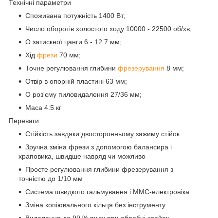
Технічні параметри
Споживана потужність 1400 Вт;
Число оборотів холостого ходу 10000 - 22500 об/хв;
O затискної цанги 6 - 12.7 мм
;
Хід
фрези
70 мм;
Точне регулювання глибини
фрезерування
8 мм;
Отвір в опорній пластині 63 мм;
O роз'єму пиловидалення 27/36 мм;
Маса 4.5 кг
Переваги
Стійкість завдяки двосторонньому зажиму стійок
Зручна зміна фрези з допомогою балансира і
храповика, швидше навряд чи можливо
Просте регулювання глибини фрезерування з
точністю до 1/10 мм
Система швидкого гальмування і ММС-електроніка
Зміна копіювального кільця без інструменту
Видалення до 99 % пилу при обробці крайок –