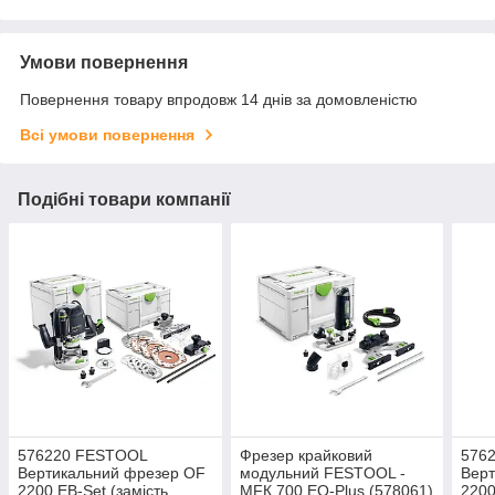
Умови повернення
Повернення товару впродовж 14 днів за домовленістю
Всі умови повернення
Подібні товари компанії
576220 FESTOOL
Фрезер крайковий
576
Вертикальний фрезер OF
модульний FESTOOL -
Вер
2200 EB-Set (замість
MFК 700 ЕQ-Plus (578061)
2200