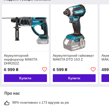
Акумуляторний
Акумуляторний гайковерт
Акум
перфоратор MAKITA
MAKITA DTD 153 Z
MAK
DHR202Z
6 999
6 599
499
₴
₴
Купити
Купити
Про нас
98% позитивних з 173 відгуків за рік