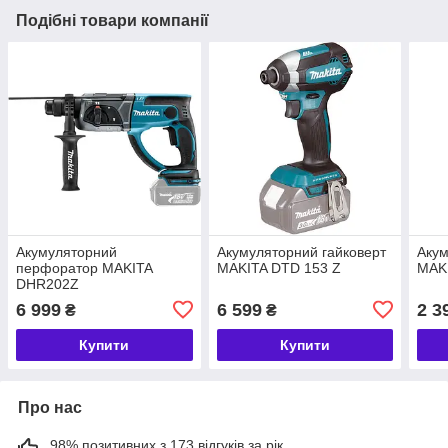
Подібні товари компанії
Акумуляторний
Акумуляторний гайковерт
Акум
перфоратор MAKITA
MAKITA DTD 153 Z
MAK
DHR202Z
6 999
6 599
2 3
₴
₴
Купити
Купити
Про нас
98% позитивних з 173 відгуків за рік