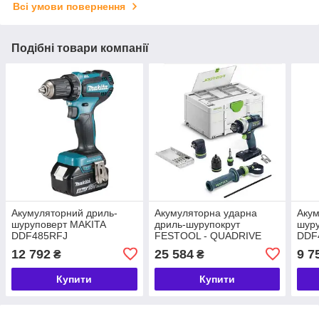
Всі умови повернення
Подібні товари компанії
Акумуляторний дриль-
Акумуляторна ударна
Акум
шуруповерт MAKITA
дриль-шурупокрут
шур
DDF485RFJ
FESTOOL - QUADRIVE
DDF
TPC 18/4 I-Basic-Set
12 792
25 584
9 7
₴
₴
(577625)
Купити
Купити