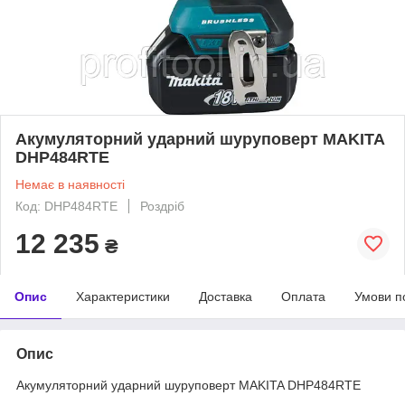
Акумуляторний ударний шуруповерт MAKITA
DHP484RTE
Немає в наявності
Код: DHP484RTE
Роздріб
12 235
₴
Опис
Характеристики
Доставка
Оплата
Умови п
Опис
Акумуляторний ударний шуруповерт MAKITA DHP484RTE