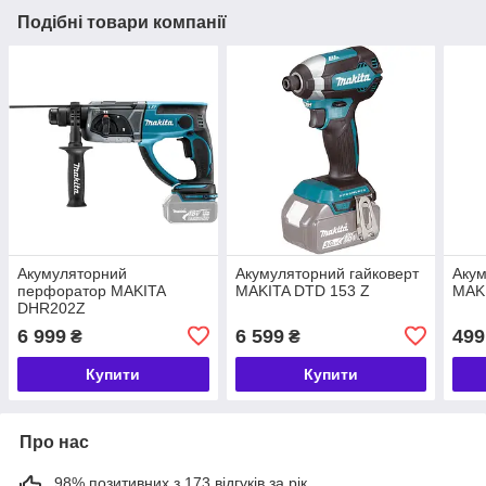
Подібні товари компанії
Акумуляторний
Акумуляторний гайковерт
Акум
перфоратор MAKITA
MAKITA DTD 153 Z
MAK
DHR202Z
6 999
6 599
499
₴
₴
Купити
Купити
Про нас
98% позитивних з 173 відгуків за рік