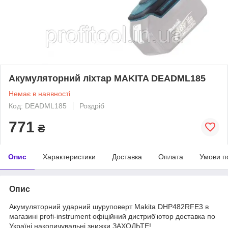
Акумуляторний ліхтар MAKITA DEADML185
Немає в наявності
Код: DEADML185
Роздріб
771
₴
Опис
Характеристики
Доставка
Оплата
Умови п
Опис
Акумуляторний ударний шуруповерт Makita DHP482RFE3 в
магазині profi-instrument офіційний дистриб'ютор доставка по
Україні накопичувальні знижки ЗАХОДЬТЕ!