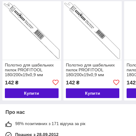
Полотно для шабельних
Полотно для шабельних
Поло
пилок PROFITOOL
пилок PROFITOOL
пил
180/200x19x0,9 мм
180/200x19x0,9 мм
180/
(23S1022BF)
(23S1022EF)
(23S
142
142
142
₴
₴
Купити
Купити
Про нас
98% позитивних з 171 відгука за рік
Працює з 28.09.2012