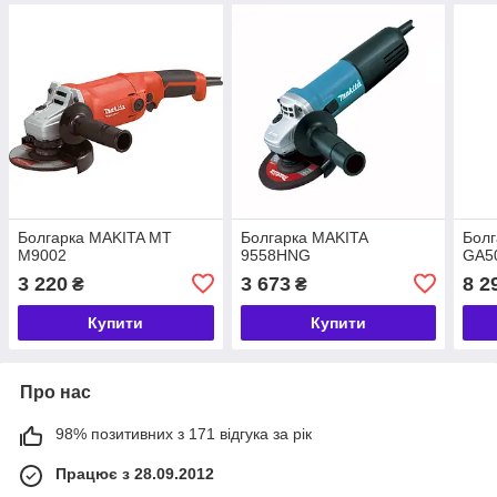
Болгарка MAKITA MT
Болгарка MAKITA
Болг
M9002
9558HNG
GA5
3 220
3 673
8 2
₴
₴
Купити
Купити
Про нас
98% позитивних з 171 відгука за рік
Працює з 28.09.2012