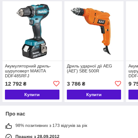
Акумуляторний дриль-
Дриль ударної дії AEG
Акум
шуруповерт MAKITA
(АЕГ) SBE 500R
шур
DDF485RFJ
DDF
12 792
3 786
9 7
₴
₴
Купити
Купити
Про нас
98% позитивних з 173 відгуків за рік
Працює з 28.09.2012