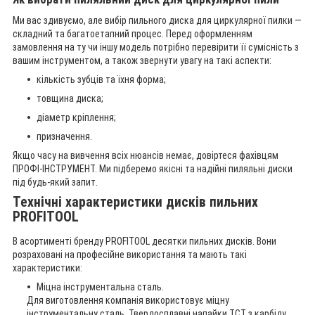
Ми вас здивуємо, але вибір пильного диска для циркулярної пилки —
складний та багатоетапний процес. Перед оформленням
замовлення на ту чи іншу модель потрібно перевірити її сумісність з
вашим інструментом, а також звернути увагу на такі аспекти:
кількість зубців та їхня форма;
товщина диска;
діаметр кріплення;
призначення.
Якщо часу на вивчення всіх нюансів немає, довіртеся фахівцям
ПРОФІ-ІНСТРУМЕНТ. Ми підберемо якісні та надійні пиляльні диски
під будь-який запит.
Технічні характеристики дисків пильних
PROFITOOL
В асортименті бренду PROFITOOL десятки пильних дисків. Вони
розраховані на професійне використання та мають такі
характеристики:
Міцна інструментальна сталь.
Для виготовлення компанія використовує міцну
інструментальну сталь. Твердосплавні напайки TCT з карбіду