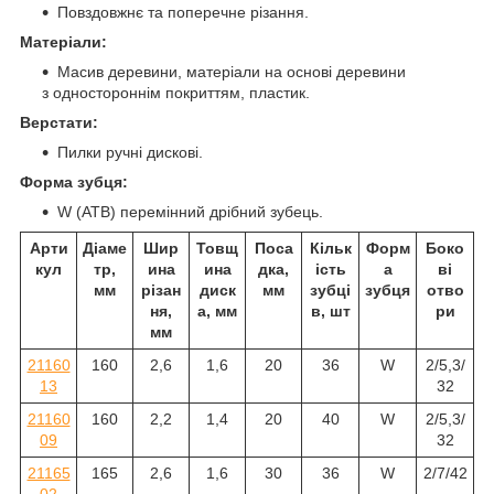
Повздовжнє та поперечне різання.
Матеріали:
Масив деревини, матеріали на основі деревини
з одностороннім покриттям, пластик.
Верстати:
Пилки ручні дискові.
Форма зубця:
W (ATB) перемінний дрібний зубець.
Арти
Діаме
Шир
Товщ
Поса
Кільк
Форм
Боко
кул
тр,
ина
ина
дка,
ість
а
ві
мм
різан
диск
мм
зубці
зубця
отво
ня,
а, мм
в, шт
ри
мм
21160
160
2,6
1,6
20
36
W
2/5,3/
13
32
21160
160
2,2
1,4
20
40
W
2/5,3/
09
32
21165
165
2,6
1,6
30
36
W
2/7/42