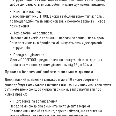
добре доповнюють диски, роблячи їх ще функціональнішими.
Різні типи насічок.
В асортименті PROFITOOL диски з зубцями трьох типів: прямі,
трапецієподібні та змінно-скошені. У кожного варіанту — своє
призначення.
Технологічні особливості.
На поверхні дисків є спеціальні насічки, заповнені полімером.
Вони поглинають вібрацію та мінімізують ризик деформації
інструментів.
Посадкові діаметри.
Диски PROFITOOL представлені на ринку у всіх стандартних
варіантах — з посадковим діаметром від 16 до 32 мм.
Правила безпечної роботи з пильним диском
Диск пильний працює на швидкості до 7-10 тисяч обертів на
хвилину. Через це будь-яка помилка під час його використання може
бути небезпечною. Щоб уникнути ризиків, варто пам’ятати про
кілька правил:
Підготовка та встановлення.
Перед заміною диска вимкніть інструмент з мережі.
Встановивши новий елемент, переконайтеся, що стрілка на