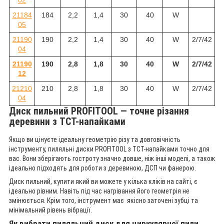
02
21184
184
2,2
1,4
30
40
W
05
21190
190
2,2
1,4
30
40
W
2/7/42
04
21190
190
2,8
1,8
30
40
W
2/7/42
12
21210
210
2,8
1,8
30
40
W
2/7/42
04
Диск пильний PROFITOOL — точне різання
деревини з TCT-напайками
Якщо ви цінуєте ідеальну геометрію різу та довговічність
інструменту, пиляльні диски PROFITOOL з TCT-напайками точно для
вас. Вони зберігають гостроту значно довше, ніж інші моделі, а також
ідеально підходять для роботи з деревиною, ДСП чи фанерою.
Диск пильний, купити який ви можете у кілька кліків на сайті, є
ідеально рівним. Навіть під час нагрівання його геометрія не
змінюється. Крім того, інструмент має якісно заточені зубці та
мінімальний рівень вібрації.
Як вибрати пиляльний диск для циркулярної пили