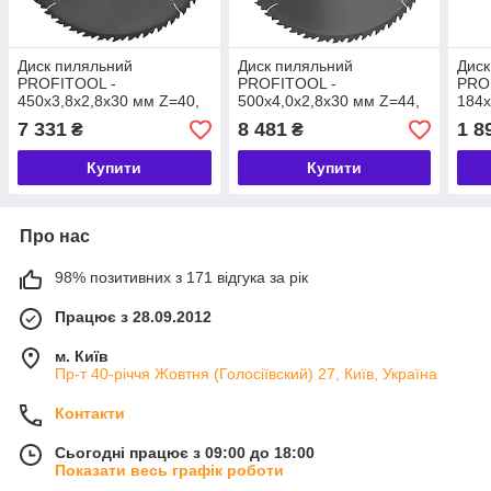
Диск пиляльний
Диск пиляльний
Диск
PROFITOOL -
PROFITOOL -
PRO
450х3,8х2,8х30 мм Z=40,
500х4,0х2,8х30 мм Z=44,
184х
LWZ (ATB) (2145001)
LWZ (ATB) (2150001)
W (A
7 331
8 481
1 8
₴
₴
Купити
Купити
Про нас
98% позитивних з 171 відгука за рік
Працює з 28.09.2012
м. Київ
Пр-т 40-річчя Жовтня (Голосіївский) 27, Київ, Україна
Контакти
Сьогодні працює з 09:00 до 18:00
Показати весь графік роботи