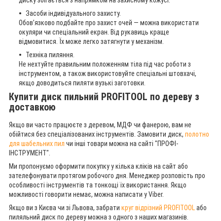
диску збігається з напрямком на захисному кожусі.
Засоби індивідуального захисту.
Обов’язково подбайте про захист очей — можна використати
окуляри чи спеціальний екран. Від рукавиць краще
відмовитися. Їх може легко затягнути у механізм.
Техніка пиляння.
Не нехтуйте правильним положенням тіла під час роботи з
інструментом, а також використовуйте спеціальні штовхачі,
якщо доводиться пиляти вузькі заготовки.
Купити диск пильний PROFITOOL по дереву з
доставкою
Якщо ви часто працюєте з деревом, МДФ чи фанерою, вам не
обійтися без спеціалізованих інструментів. Замовити диск,
полотно
для шабельних пил
чи інші товари можна на сайті "ПРОФІ-
ІНСТРУМЕНТ".
Ми пропонуємо оформити покупку у кілька кліків на сайт або
зателефонувати протягом робочого дня. Менеджер розповість про
особливості інструментів та тонкощі їх використання. Якщо
можливості говорити немає, можна написати у Viber.
Якщо ви з Києва чи зі Львова, забрати
круг відрізний PROFITOOL
або
пиляльний диск по дереву можна з одного з наших магазинів.