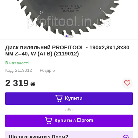
Диск пиляльний PROFITOOL - 190х2,8х1,8х30
мм Z=40, W (ATB) (2119012)
В наявності
Код: 2119012
Роздріб
2 319
₴
Купити
або
Купити з
Що таке купити з Пром?