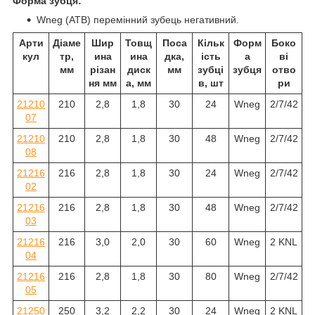
Форма зубця:
Wneg (ATB) перемінний зубець негативний.
Арти
Діаме
Шир
Товщ
Поса
Кільк
Форм
Боко
кул
тр,
ина
ина
дка,
ість
а
ві
мм
різан
диск
мм
зубці
зубця
отво
ня мм
а, мм
в, шт
ри
21210
210
2,8
1,8
30
24
Wneg
2/7/42
07
21210
210
2,8
1,8
30
48
Wneg
2/7/42
08
21216
216
2,8
1,8
30
24
Wneg
2/7/42
02
21216
216
2,8
1,8
30
48
Wneg
2/7/42
03
21216
216
3,0
2,0
30
60
Wneg
2 KNL
04
21216
216
2,8
1,8
30
80
Wneg
2/7/42
05
21250
250
3,2
2,2
30
24
Wneg
2 KNL