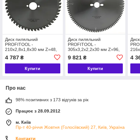
Диск пиляльний
Диск пиляльний
Диск
PROFITOOL -
PROFITOOL -
PRO
210х2,8х1,8х30 мм Z=48,
305х3,2х2,2х30 мм Z=96,
216х
Wneg (ATBneg) (2121008)
Wneg (ATBneg) (2130503)
Wneg
4 787
9 821
4 3
₴
₴
Купити
Купити
Про нас
98% позитивних з 173 відгуків за рік
Працює з 28.09.2012
м. Київ
Пр-т 40-річчя Жовтня (Голосіївский) 27, Київ, Україна
Контакти