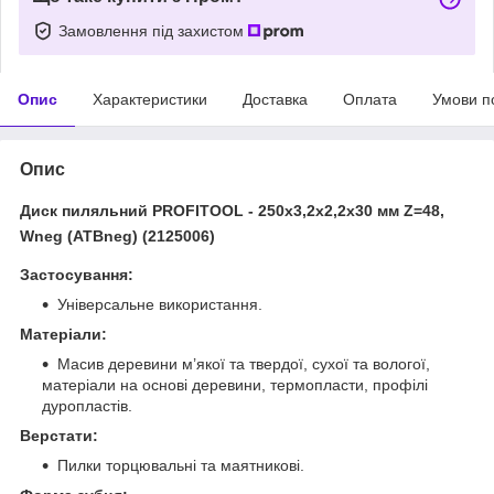
Замовлення під захистом
Опис
Характеристики
Доставка
Оплата
Умови п
Опис
Диск пиляльний PROFITOOL - 250х3,2х2,2х30 мм Z=48,
Wneg (ATBneg) (2125006)
Застосування:
Універсальне використання.
Матеріали:
Масив деревини м’якої та твердої, сухої та вологої,
матеріали на основі деревини, термопласти, профілі
дуропластів.
Верстати:
Пилки торцювальні та маятникові.