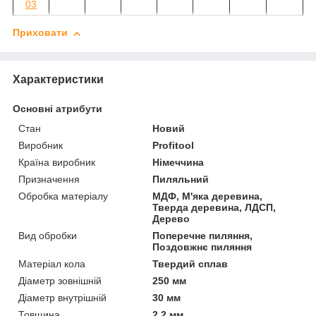
03
Приховати
Характеристики
Основні атрибути
Стан
Новий
Виробник
Profitool
Країна виробник
Німеччина
Призначення
Пиляльний
Обробка матеріалу
МДФ, М'яка деревина,
Тверда деревина, ЛДСП,
Дерево
Вид обробки
Поперечне пиляння,
Поздовжнє пиляння
Матеріал кола
Твердий сплав
Діаметр зовнішній
250 мм
Діаметр внутрішній
30 мм
Товщина
2.2 мм