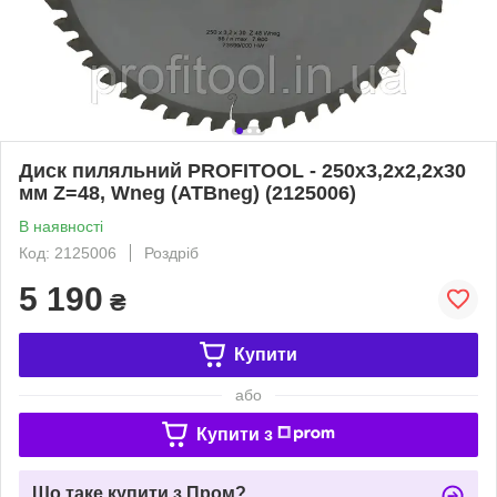
Диск пиляльний PROFITOOL - 250х3,2х2,2х30
мм Z=48, Wneg (ATBneg) (2125006)
В наявності
Код: 2125006
Роздріб
5 190
₴
Купити
або
Купити з
Що таке купити з Пром?